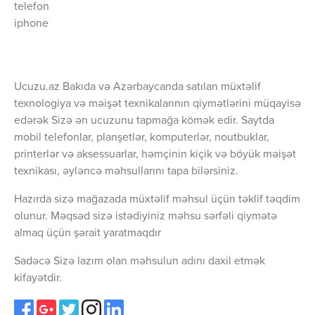
telefon
iphone
Ucuzu.az Bakıda və Azərbaycanda satılan müxtəlif
texnologiya və məişət texnikalarının qiymətlərini müqayisə
edərək Sizə ən ucuzunu tapmağa kömək edir. Saytda
mobil telefonlar, planşetlər, komputerlər, noutbuklar,
printerlər və aksessuarlar, həmçinin kiçik və böyük məişət
texnikası, əyləncə məhsullarını tapa bilərsiniz.
Hazırda sizə mağazada müxtəlif məhsul üçün təklif təqdim
olunur. Məqsəd sizə istədiyiniz məhsu sərfəli qiymətə
almaq üçün şərait yaratmaqdır
Sadəcə Sizə lazım olan məhsulun adını daxil etmək
kifayətdir.