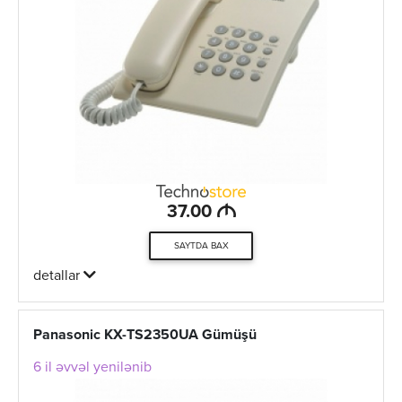
M
37.00
SAYTDA BAX
detallar
Panasonic KX-TS2350UA Gümüşü
6 il əvvəl yenilənib