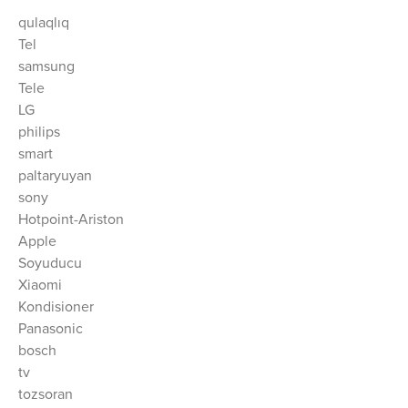
qulaqlıq
Tel
samsung
Tele
LG
philips
smart
paltaryuyan
sony
Hotpoint-Ariston
Apple
Soyuducu
Xiaomi
Kondisioner
Panasonic
bosch
tv
tozsoran