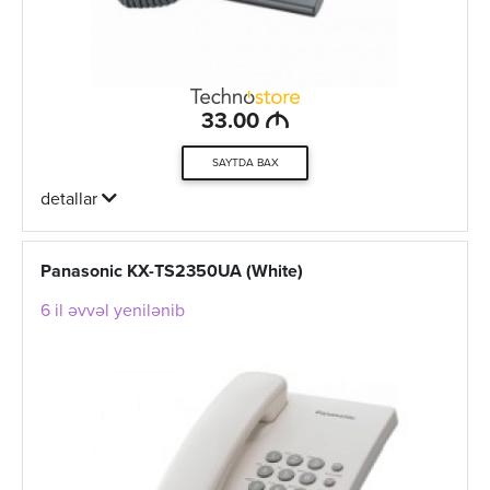
M
33.00
SAYTDA BAX
detallar
Panasonic KX-TS2350UA (White)
6 il əvvəl yenilənib