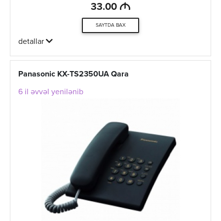
M
33.00
SAYTDA BAX
detallar
Panasonic KX-TS2350UA Qara
6 il əvvəl yenilənib