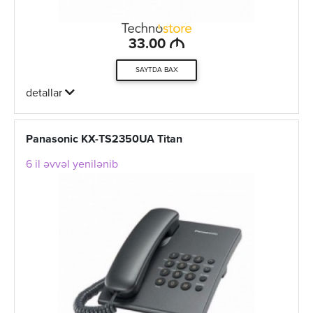
M
33.00
SAYTDA BAX
detallar
Panasonic KX-TS2350UA Titan
6 il əvvəl yenilənib