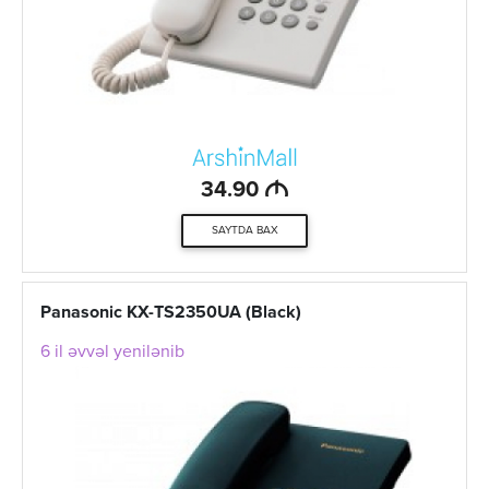
M
34.90
SAYTDA BAX
Panasonic KX-TS2350UA (Black)
6 il əvvəl yenilənib