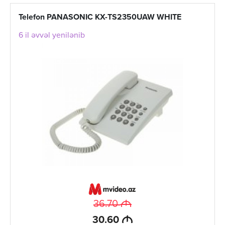
Telefon PANASONIC KX-TS2350UAW WHITE
6 il əvvəl yenilənib
M
36.70
M
30.60