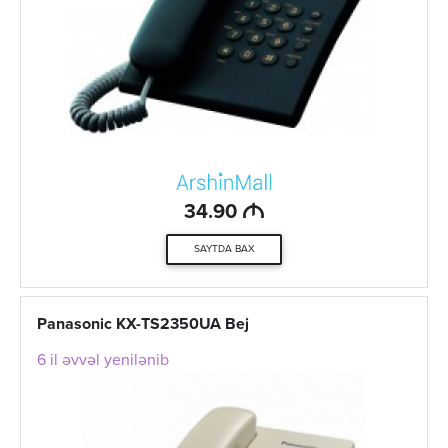
M
34.90
SAYTDA BAX
Panasonic KX-TS2350UA Bej
6 il əvvəl yenilənib