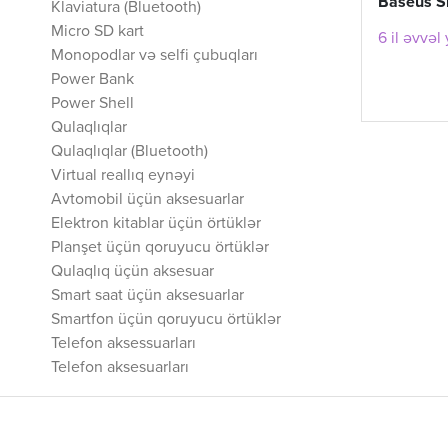
Baseus S
Klaviatura (Bluetooth)
Micro SD kart
6 il əvvəl
Monopodlar və selfi çubuqları
Power Bank
Power Shell
Qulaqlıqlar
Qulaqlıqlar (Bluetooth)
Virtual reallıq eynəyi
Avtomobil üçün aksesuarlar
Elektron kitablar üçün örtüklər
Planşet üçün qoruyucu örtüklər
Qulaqlıq üçün aksesuar
Smart saat üçün aksesuarlar
Smartfon üçün qoruyucu örtüklər
Telefon aksessuarları
Telefon aksesuarları