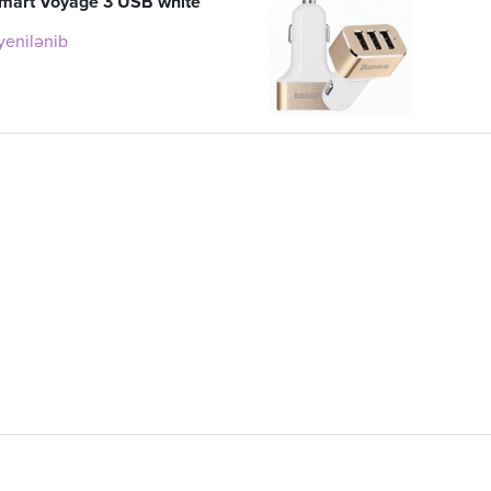
mart Voyage 3 USB white
 yenilənib