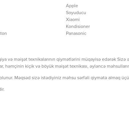
Apple
Soyuducu
Xiaomi
Kondisioner
ston
Panasonic
iya və məişət texnikalarının qiymətlərini müqayisə edərək Sizə 
ar, həmçinin kiçik və böyük məişət texnikası, əyləncə məhsullarını
olunur. Məqsəd sizə istədiyiniz məhsu sərfəli qiymətə almaq üçü
ir.