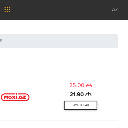
r
AZ
SB
M
25.00
M
21.90
SAYTDA BAX