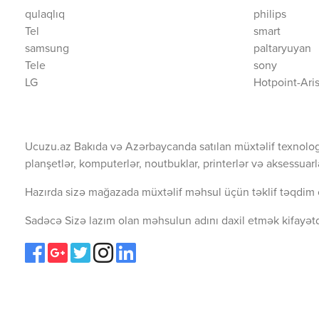
qulaqlıq
philips
Tel
smart
samsung
paltaryuyan
Tele
sony
LG
Hotpoint-Ari
Ucuzu.az Bakıda və Azərbaycanda satılan müxtəlif texnolog
planşetlər, komputerlər, noutbuklar, printerlər və aksessuarl
Hazırda sizə mağazada müxtəlif məhsul üçün təklif təqdim 
Sadəcə Sizə lazım olan məhsulun adını daxil etmək kifayətd