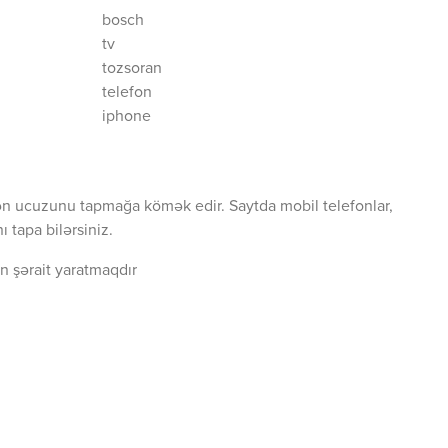
bosch
tv
tozsoran
telefon
iphone
ən ucuzunu tapmağa kömək edir. Saytda mobil telefonlar,
 tapa bilərsiniz.
n şərait yaratmaqdır