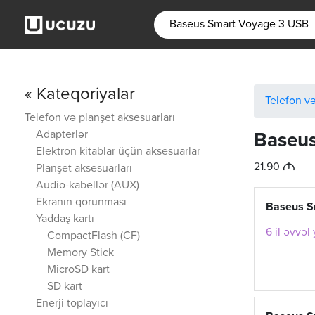
« Kateqoriyalar
Telefon və
Telefon və planşet aksesuarları
Adapterlər
Baseus
Elektron kitablar üçün aksesuarlar
M
21.90
Planşet aksesuarları
Audio-kabellər (AUX)
Ekranın qorunması
Baseus S
Yaddaş kartı
6 il əvvəl
CompactFlash (CF)
Memory Stick
MicroSD kart
SD kart
Enerji toplayıcı