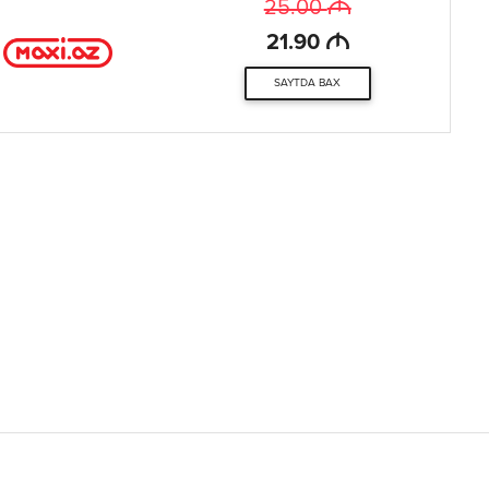
M
25.00
M
21.90
SAYTDA BAX