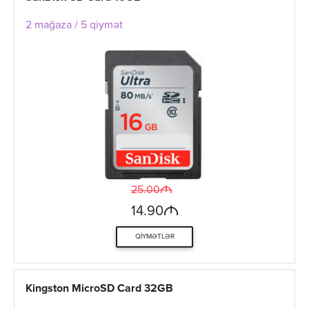
2 mağaza / 5 qiymət
M
25.00
M
14.90
QIYMƏTLƏR
Kingston MicroSD Card 32GB