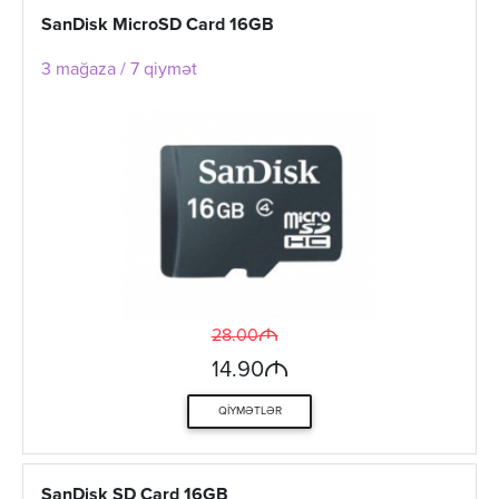
SanDisk MicroSD Card 16GB
3 mağaza / 7 qiymət
M
28.00
M
14.90
QIYMƏTLƏR
SanDisk SD Card 16GB