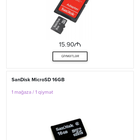
M
15.90
QIYMƏTLƏR
SanDisk MicroSD 16GB
1 mağaza / 1 qiymət