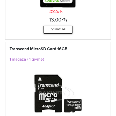
M
17.90
M
13.00
QIYMƏTLƏR
Transcend MicroSD Card 16GB
1 mağaza / 1 qiymət