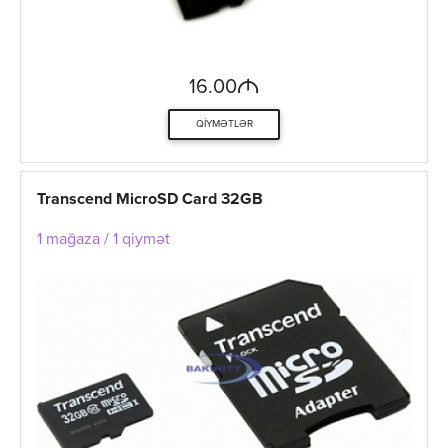
M
16.00
QIYMƏTLƏR
Transcend MicroSD Card 32GB
1 mağaza / 1 qiymət