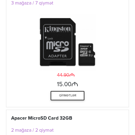
3 mağaza / 7 qiymət
M
44.90
M
15.00
QIYMƏTLƏR
Apacer MicroSD Card 32GB
2 mağaza / 2 qiymət