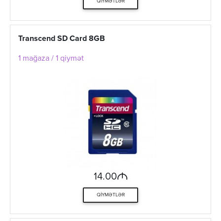
QIYMƏTLƏR
Transcend SD Card 8GB
1 mağaza / 1 qiymət
M
14.00
QIYMƏTLƏR