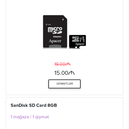
M
19.00
M
15.00
QIYMƏTLƏR
SanDisk SD Card 8GB
1 mağaza / 1 qiymət