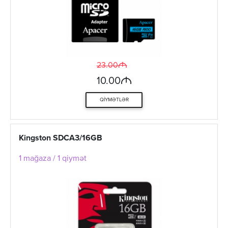
M
23.00
M
10.00
QIYMƏTLƏR
Kingston SDCA3/16GB
1 mağaza / 1 qiymət