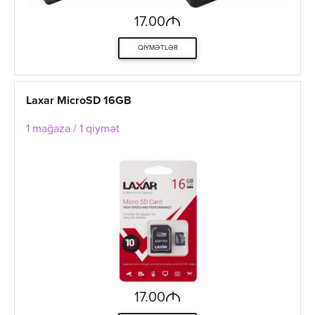
M
17.00
QIYMƏTLƏR
Laxar MicroSD 16GB
1 mağaza / 1 qiymət
M
17.00