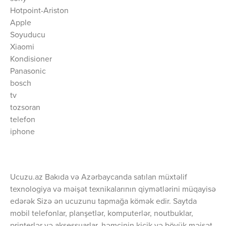
Hotpoint-Ariston
Apple
Soyuducu
Xiaomi
Kondisioner
Panasonic
bosch
tv
tozsoran
telefon
iphone
Ucuzu.az Bakıda və Azərbaycanda satılan müxtəlif
texnologiya və məişət texnikalarının qiymətlərini müqayisə
edərək Sizə ən ucuzunu tapmağa kömək edir. Saytda
mobil telefonlar, planşetlər, komputerlər, noutbuklar,