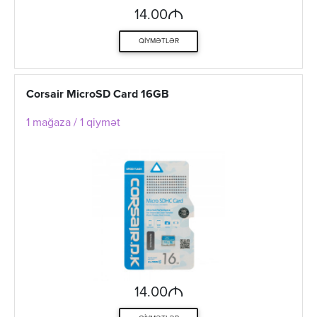
M
14.00
QIYMƏTLƏR
Corsair MicroSD Card 16GB
1 mağaza / 1 qiymət
M
14.00