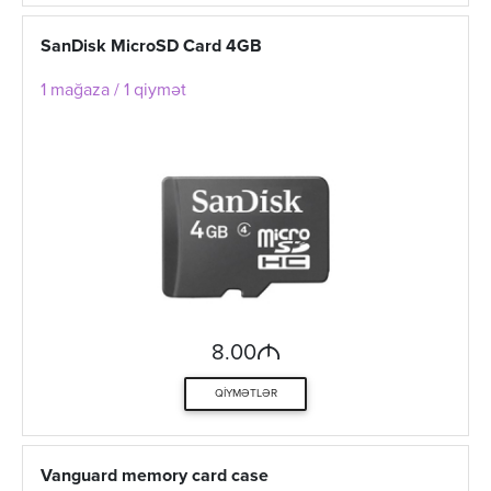
SanDisk MicroSD Card 4GB
1 mağaza / 1 qiymət
M
8.00
QIYMƏTLƏR
Vanguard memory card case