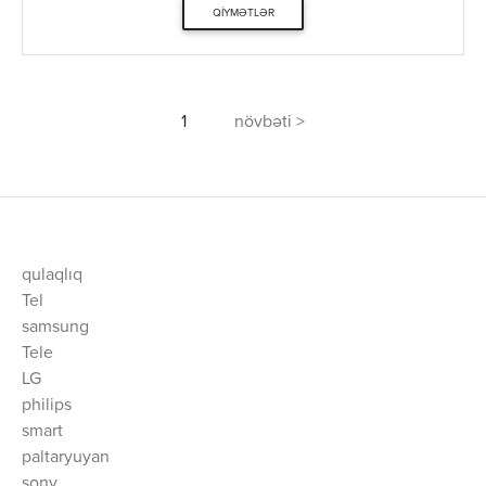
QIYMƏTLƏR
1
növbəti >
qulaqlıq
Tel
samsung
Tele
LG
philips
smart
paltaryuyan
sony