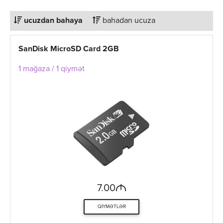
ucuzdan bahaya
bahadan ucuza
SanDisk MicroSD Card 2GB
1 mağaza / 1 qiymət
M
7.00
QIYMƏTLƏR