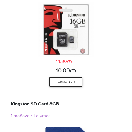
M
14.90
M
10.00
QIYMƏTLƏR
Kingston SD Card 8GB
1 mağaza / 1 qiymət