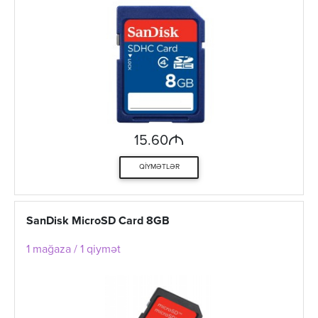
M
15.60
QIYMƏTLƏR
SanDisk MicroSD Card 8GB
1 mağaza / 1 qiymət