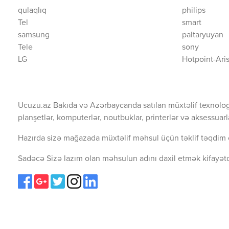
qulaqlıq
philips
Tel
smart
samsung
paltaryuyan
Tele
sony
LG
Hotpoint-Ari
Ucuzu.az Bakıda və Azərbaycanda satılan müxtəlif texnolog
planşetlər, komputerlər, noutbuklar, printerlər və aksessuarl
Hazırda sizə mağazada müxtəlif məhsul üçün təklif təqdim 
Sadəcə Sizə lazım olan məhsulun adını daxil etmək kifayətd