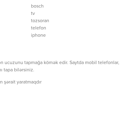
bosch
tv
tozsoran
telefon
iphone
ən ucuzunu tapmağa kömək edir. Saytda mobil telefonlar,
 tapa bilərsiniz.
n şərait yaratmaqdır