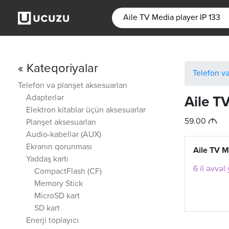
« Kateqoriyalar
Telefon və
Telefon və planşet aksesuarları
Adapterlər
Aile T
Elektron kitablar üçün aksesuarlar
M
59.00
Planşet aksesuarları
Audio-kabellər (AUX)
Ekranın qorunması
Aile TV M
Yaddaş kartı
6 il əvvəl
CompactFlash (CF)
Memory Stick
MicroSD kart
SD kart
Enerji toplayıcı