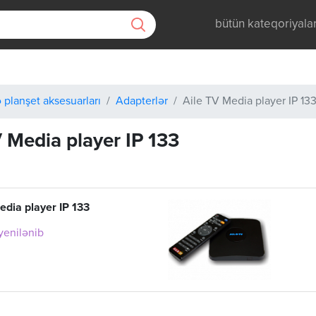
bütün kateqoriyala
 planşet aksesuarları
Adapterlər
Aile TV Media player IP 13
V Media player IP 133
edia player IP 133
 yenilənib