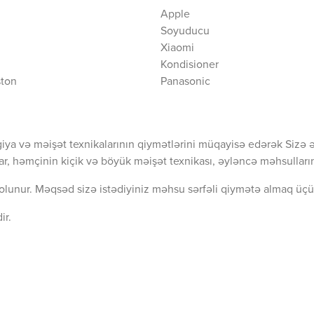
Apple
Soyuducu
Xiaomi
Kondisioner
ston
Panasonic
iya və məişət texnikalarının qiymətlərini müqayisə edərək Sizə 
ar, həmçinin kiçik və böyük məişət texnikası, əyləncə məhsullarını
olunur. Məqsəd sizə istədiyiniz məhsu sərfəli qiymətə almaq üçü
ir.