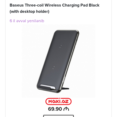
Baseus Three-coil Wireless Charging Pad Black
(with desktop holder)
6 il əvvəl yenilənib
M
69.90