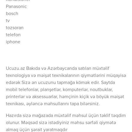
Panasonic
bosch
tv
tozsoran
telefon
iphone
Ucuzu.az Bakıda və Azərbaycanda satılan müxtəlif
texnologiya və məişət texnikalarının qiymətlərini müqayisə
edərək Sizə ən ucuzunu tapmağa kömək edir. Saytda
mobil telefonlar, planşetlər, komputerlər, noutbuklar,
printerlər və aksessuarlar, həmçinin kiçik və böyük məişət
texnikası, əyləncə məhsullarını tapa bilərsiniz.
Hazırda sizə mağazada müxtəlif məhsul üçün təklif təqdim
olunur. Məqsəd sizə istədiyiniz məhsu sərfəli qiymətə
almaq üçün şərait yaratmaqdır