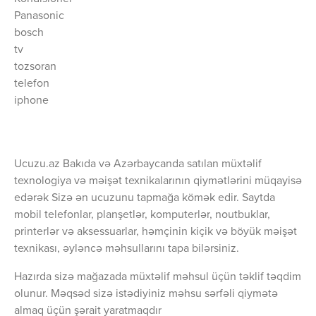
Panasonic
bosch
tv
tozsoran
telefon
iphone
Ucuzu.az Bakıda və Azərbaycanda satılan müxtəlif
texnologiya və məişət texnikalarının qiymətlərini müqayisə
edərək Sizə ən ucuzunu tapmağa kömək edir. Saytda
mobil telefonlar, planşetlər, komputerlər, noutbuklar,
printerlər və aksessuarlar, həmçinin kiçik və böyük məişət
texnikası, əyləncə məhsullarını tapa bilərsiniz.
Hazırda sizə mağazada müxtəlif məhsul üçün təklif təqdim
olunur. Məqsəd sizə istədiyiniz məhsu sərfəli qiymətə
almaq üçün şərait yaratmaqdır