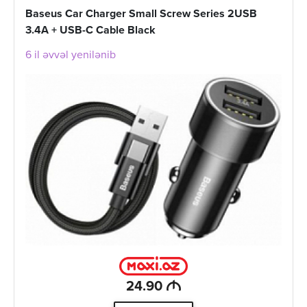
Baseus Car Charger Small Screw Series 2USB
3.4A + USB-C Cable Black
6 il əvvəl yenilənib
M
24.90