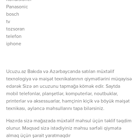
Panasonic
bosch
tv
tozsoran
telefon
iphone
Ucuzu.az Bakıda və Azərbaycanda satılan müxtəlif
texnologiya və məişət texnikalarının qiymətlərini müqayisə
edərək Sizə ən ucuzunu tapmağa kömək edir. Saytda
mobil telefonlar, planşetlər, komputerlər, noutbuklar,
printerlər və aksessuarlar, həmçinin kiçik və böyük məişət
texnikası, əyləncə məhsullarını tapa bilərsiniz.
Hazırda sizə mağazada müxtəlif məhsul üçün təklif təqdim
olunur. Məqsəd sizə istədiyiniz məhsu sərfəli qiymətə
almaq üçün şərait yaratmaqdır