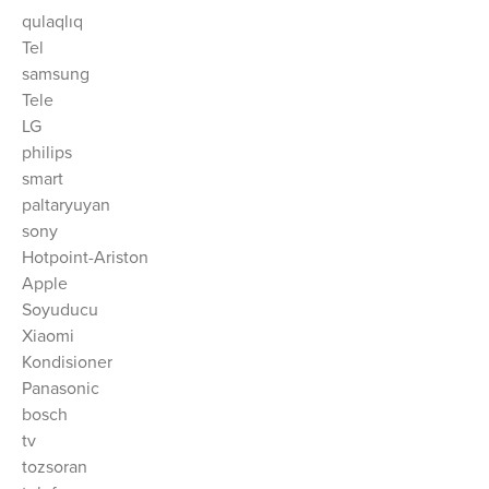
qulaqlıq
Tel
samsung
Tele
LG
philips
smart
paltaryuyan
sony
Hotpoint-Ariston
Apple
Soyuducu
Xiaomi
Kondisioner
Panasonic
bosch
tv
tozsoran