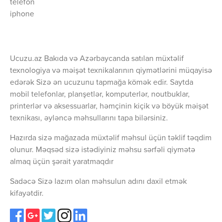
telefon
iphone
Ucuzu.az Bakıda və Azərbaycanda satılan müxtəlif
texnologiya və məişət texnikalarının qiymətlərini müqayisə
edərək Sizə ən ucuzunu tapmağa kömək edir. Saytda
mobil telefonlar, planşetlər, komputerlər, noutbuklar,
printerlər və aksessuarlar, həmçinin kiçik və böyük məişət
texnikası, əyləncə məhsullarını tapa bilərsiniz.
Hazırda sizə mağazada müxtəlif məhsul üçün təklif təqdim
olunur. Məqsəd sizə istədiyiniz məhsu sərfəli qiymətə
almaq üçün şərait yaratmaqdır
Sadəcə Sizə lazım olan məhsulun adını daxil etmək
kifayətdir.