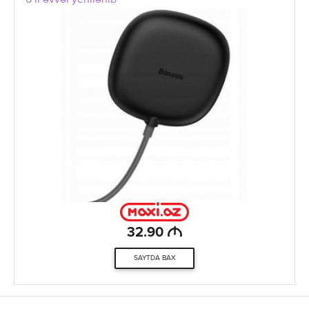
6 il əvvəl yenilənib
M
32.90
SAYTDA BAX