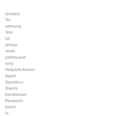
qulaqlıq
Tel
samsung
Tele
LG
philips
smart
paltaryuyan
sony
Hotpoint-Ariston
Apple
Soyuducu
Xiaomi
Kondisioner
Panasonic
bosch
tv