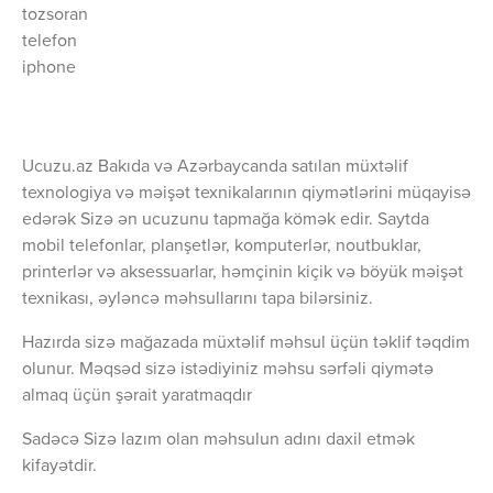
tozsoran
telefon
iphone
Ucuzu.az Bakıda və Azərbaycanda satılan müxtəlif
texnologiya və məişət texnikalarının qiymətlərini müqayisə
edərək Sizə ən ucuzunu tapmağa kömək edir. Saytda
mobil telefonlar, planşetlər, komputerlər, noutbuklar,
printerlər və aksessuarlar, həmçinin kiçik və böyük məişət
texnikası, əyləncə məhsullarını tapa bilərsiniz.
Hazırda sizə mağazada müxtəlif məhsul üçün təklif təqdim
olunur. Məqsəd sizə istədiyiniz məhsu sərfəli qiymətə
almaq üçün şərait yaratmaqdır
Sadəcə Sizə lazım olan məhsulun adını daxil etmək
kifayətdir.