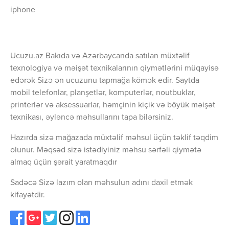
iphone
Ucuzu.az Bakıda və Azərbaycanda satılan müxtəlif
texnologiya və məişət texnikalarının qiymətlərini müqayisə
edərək Sizə ən ucuzunu tapmağa kömək edir. Saytda
mobil telefonlar, planşetlər, komputerlər, noutbuklar,
printerlər və aksessuarlar, həmçinin kiçik və böyük məişət
texnikası, əyləncə məhsullarını tapa bilərsiniz.
Hazırda sizə mağazada müxtəlif məhsul üçün təklif təqdim
olunur. Məqsəd sizə istədiyiniz məhsu sərfəli qiymətə
almaq üçün şərait yaratmaqdır
Sadəcə Sizə lazım olan məhsulun adını daxil etmək
kifayətdir.