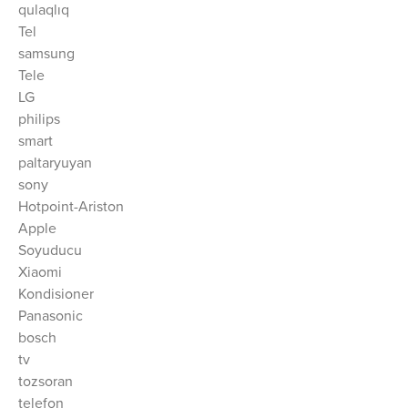
qulaqlıq
Tel
samsung
Tele
LG
philips
smart
paltaryuyan
sony
Hotpoint-Ariston
Apple
Soyuducu
Xiaomi
Kondisioner
Panasonic
bosch
tv
tozsoran
telefon