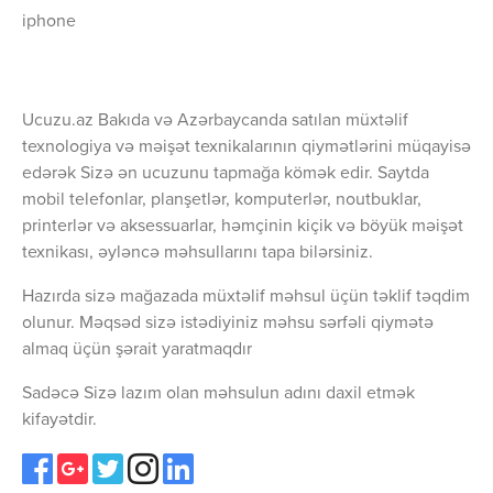
iphone
Ucuzu.az Bakıda və Azərbaycanda satılan müxtəlif
texnologiya və məişət texnikalarının qiymətlərini müqayisə
edərək Sizə ən ucuzunu tapmağa kömək edir. Saytda
mobil telefonlar, planşetlər, komputerlər, noutbuklar,
printerlər və aksessuarlar, həmçinin kiçik və böyük məişət
texnikası, əyləncə məhsullarını tapa bilərsiniz.
Hazırda sizə mağazada müxtəlif məhsul üçün təklif təqdim
olunur. Məqsəd sizə istədiyiniz məhsu sərfəli qiymətə
almaq üçün şərait yaratmaqdır
Sadəcə Sizə lazım olan məhsulun adını daxil etmək
kifayətdir.