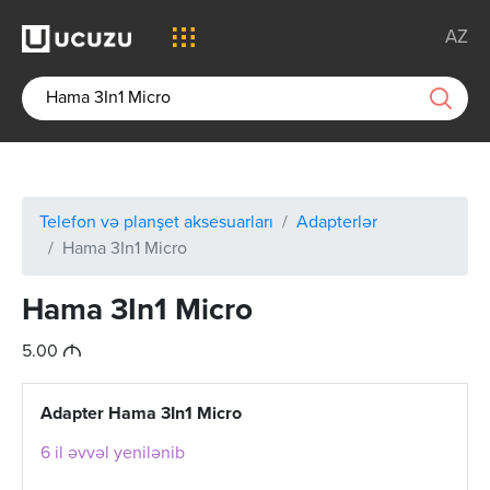
AZ
Telefon və planşet aksesuarları
Adapterlər
Hama 3In1 Micro
Hama 3In1 Micro
M
5.00
Adapter Hama 3In1 Micro
6 il əvvəl yenilənib