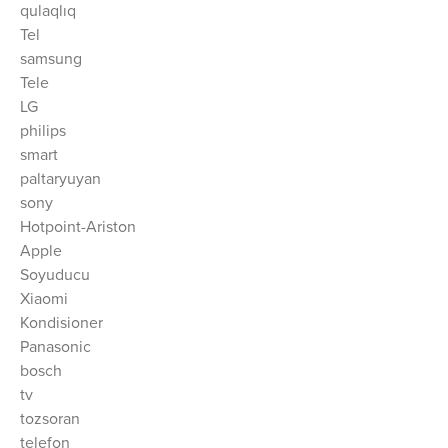
qulaqlıq
Tel
samsung
Tele
LG
philips
smart
paltaryuyan
sony
Hotpoint-Ariston
Apple
Soyuducu
Xiaomi
Kondisioner
Panasonic
bosch
tv
tozsoran
telefon