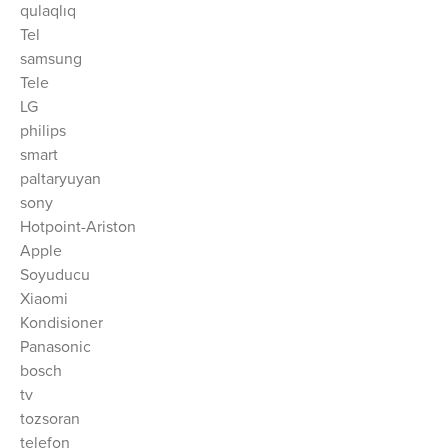
qulaqlıq
Tel
samsung
Tele
LG
philips
smart
paltaryuyan
sony
Hotpoint-Ariston
Apple
Soyuducu
Xiaomi
Kondisioner
Panasonic
bosch
tv
tozsoran
telefon