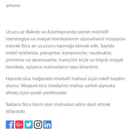
iphone
Ucuzu.az Bakıda və Azərbaycanda satılan müxtəlif
texnologiya və məişət texnikalarının qiymətlərini müqayisə
edərək Sizə ən ucuzunu tapmağa kömək edir. Saytda
mobil telefonlar, planşetlər, komputerlər, noutbuklar,
printerlər və aksessuarlar, həmçinin kiçik və böyük məişət
texnikası, əyləncə məhsullarını tapa bilərsiniz.
Hazırda sizə mağazada müxtəlif məhsul üçün təklif təqdim
olunur. Məqsəd sizə istədiyiniz məhsu sərfəli qiymətə
almaq üçün şərait yaratmaqdır
Sadəcə Sizə lazım olan məhsulun adını daxil etmək
kifayətdir.