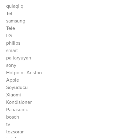
qulaqlıq
Tel
samsung
Tele
LG
philips
smart
paltaryuyan
sony
Hotpoint-Ariston
Apple
Soyuducu
Xiaomi
Kondisioner
Panasonic
bosch
tv
tozsoran