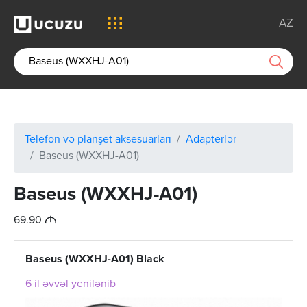
AZ
Telefon və planşet aksesuarları
Adapterlər
Baseus (WXXHJ-A01)
Baseus (WXXHJ-A01)
M
69.90
Baseus (WXXHJ-A01) Black
6 il əvvəl yenilənib