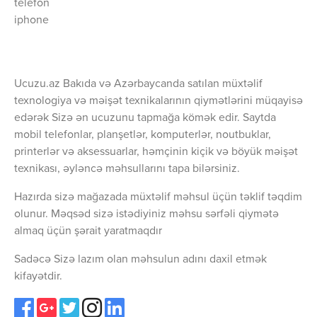
telefon
iphone
Ucuzu.az Bakıda və Azərbaycanda satılan müxtəlif
texnologiya və məişət texnikalarının qiymətlərini müqayisə
edərək Sizə ən ucuzunu tapmağa kömək edir. Saytda
mobil telefonlar, planşetlər, komputerlər, noutbuklar,
printerlər və aksessuarlar, həmçinin kiçik və böyük məişət
texnikası, əyləncə məhsullarını tapa bilərsiniz.
Hazırda sizə mağazada müxtəlif məhsul üçün təklif təqdim
olunur. Məqsəd sizə istədiyiniz məhsu sərfəli qiymətə
almaq üçün şərait yaratmaqdır
Sadəcə Sizə lazım olan məhsulun adını daxil etmək
kifayətdir.