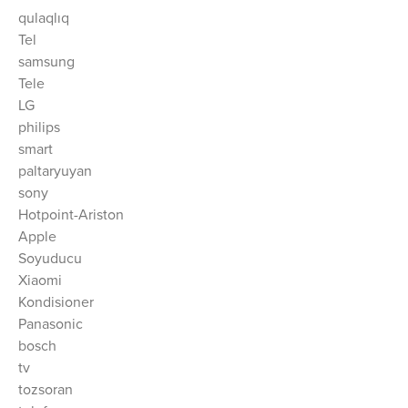
qulaqlıq
Tel
samsung
Tele
LG
philips
smart
paltaryuyan
sony
Hotpoint-Ariston
Apple
Soyuducu
Xiaomi
Kondisioner
Panasonic
bosch
tv
tozsoran