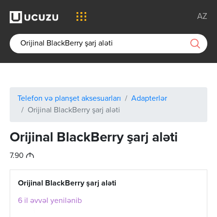
AZ
Telefon və planşet aksesuarları
Adapterlər
Orijinal BlackBerry şarj aləti
Orijinal BlackBerry şarj aləti
M
7.90
Orijinal BlackBerry şarj aləti
6 il əvvəl yenilənib