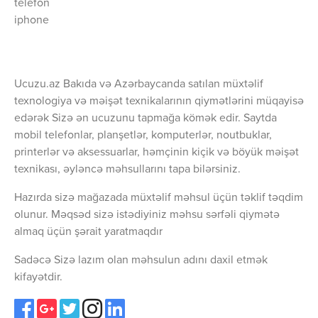
telefon
iphone
Ucuzu.az Bakıda və Azərbaycanda satılan müxtəlif
texnologiya və məişət texnikalarının qiymətlərini müqayisə
edərək Sizə ən ucuzunu tapmağa kömək edir. Saytda
mobil telefonlar, planşetlər, komputerlər, noutbuklar,
printerlər və aksessuarlar, həmçinin kiçik və böyük məişət
texnikası, əyləncə məhsullarını tapa bilərsiniz.
Hazırda sizə mağazada müxtəlif məhsul üçün təklif təqdim
olunur. Məqsəd sizə istədiyiniz məhsu sərfəli qiymətə
almaq üçün şərait yaratmaqdır
Sadəcə Sizə lazım olan məhsulun adını daxil etmək
kifayətdir.