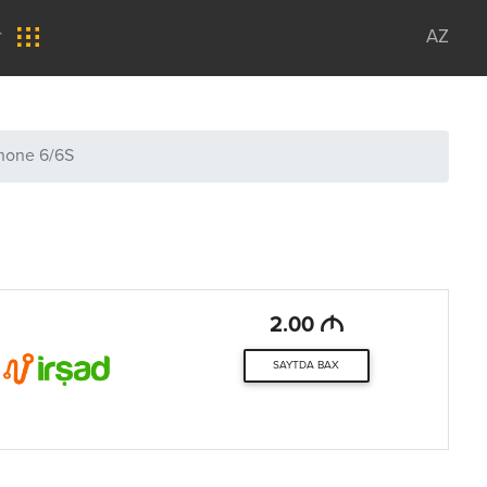
r
AZ
Phone 6/6S
M
2.00
SAYTDA BAX