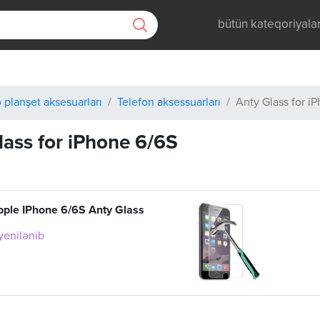
bütün kateqoriyala
 planşet aksesuarları
Telefon aksessuarları
Anty Glass for i
lass for iPhone 6/6S
pple IPhone 6/6S Anty Glass
 yenilənib