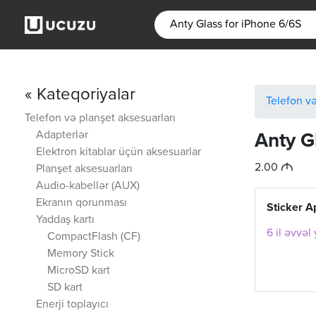
« Kateqoriyalar
Telefon və
Telefon və planşet aksesuarları
Adapterlər
Anty G
Elektron kitablar üçün aksesuarlar
M
2.00
Planşet aksesuarları
Audio-kabellər (AUX)
Ekranın qorunması
Sticker A
Yaddaş kartı
6 il əvvəl
CompactFlash (CF)
Memory Stick
MicroSD kart
SD kart
Enerji toplayıcı