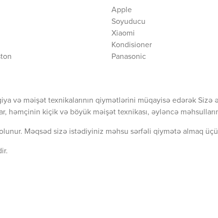
Apple
Soyuducu
Xiaomi
Kondisioner
ston
Panasonic
iya və məişət texnikalarının qiymətlərini müqayisə edərək Sizə 
ar, həmçinin kiçik və böyük məişət texnikası, əyləncə məhsullarını
olunur. Məqsəd sizə istədiyiniz məhsu sərfəli qiymətə almaq üçü
ir.