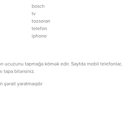
bosch
tv
tozsoran
telefon
iphone
ən ucuzunu tapmağa kömək edir. Saytda mobil telefonlar,
 tapa bilərsiniz.
n şərait yaratmaqdır