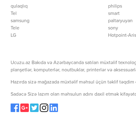
qulaqlıq
philips
Tel
smart
samsung
paltaryuyan
Tele
sony
LG
Hotpoint-Ari
Ucuzu.az Bakıda və Azərbaycanda satılan müxtəlif texnolog
planşetlər, komputerlər, noutbuklar, printerlər və aksessuarl
Hazırda sizə mağazada müxtəlif məhsul üçün təklif təqdim 
Sadəcə Sizə lazım olan məhsulun adını daxil etmək kifayətd