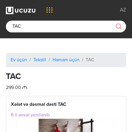
AZ
Ev üçün
Tekstil
Hamam üçün
TAC
TAC
M
299.00
Xələt və dəsmal dəsti TAC
6 il əvvəl yenilənib