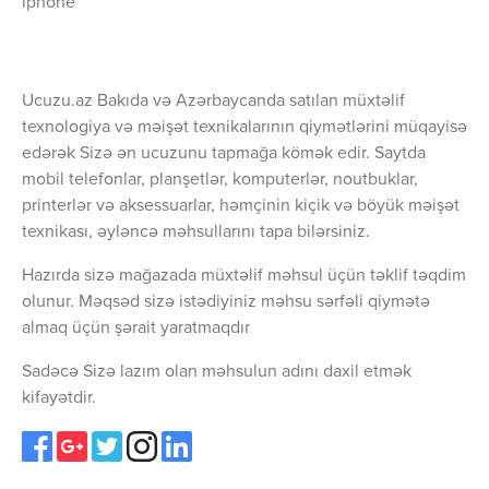
iphone
Ucuzu.az Bakıda və Azərbaycanda satılan müxtəlif
texnologiya və məişət texnikalarının qiymətlərini müqayisə
edərək Sizə ən ucuzunu tapmağa kömək edir. Saytda
mobil telefonlar, planşetlər, komputerlər, noutbuklar,
printerlər və aksessuarlar, həmçinin kiçik və böyük məişət
texnikası, əyləncə məhsullarını tapa bilərsiniz.
Hazırda sizə mağazada müxtəlif məhsul üçün təklif təqdim
olunur. Məqsəd sizə istədiyiniz məhsu sərfəli qiymətə
almaq üçün şərait yaratmaqdır
Sadəcə Sizə lazım olan məhsulun adını daxil etmək
kifayətdir.