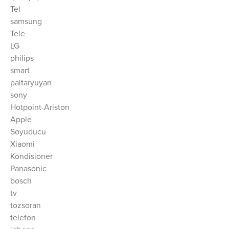
Tel
samsung
Tele
LG
philips
smart
paltaryuyan
sony
Hotpoint-Ariston
Apple
Soyuducu
Xiaomi
Kondisioner
Panasonic
bosch
tv
tozsoran
telefon