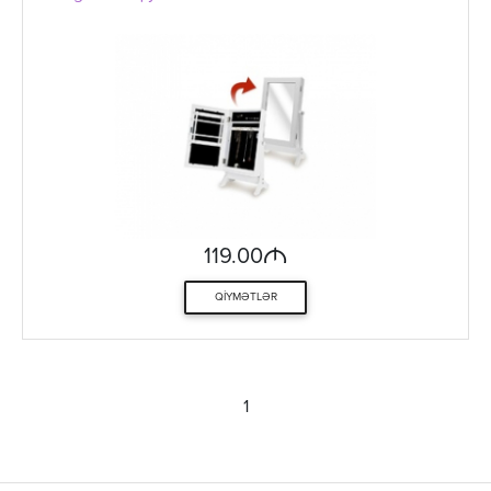
M
119.00
QIYMƏTLƏR
1