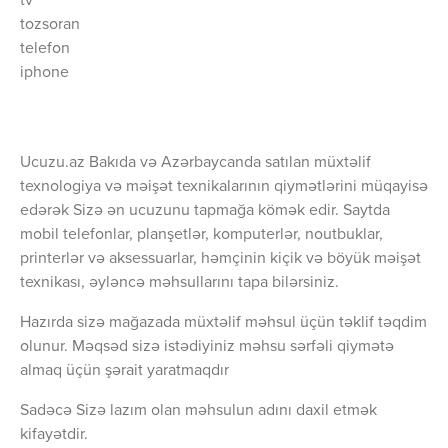
tv
tozsoran
telefon
iphone
Ucuzu.az Bakıda və Azərbaycanda satılan müxtəlif
texnologiya və məişət texnikalarının qiymətlərini müqayisə
edərək Sizə ən ucuzunu tapmağa kömək edir. Saytda
mobil telefonlar, planşetlər, komputerlər, noutbuklar,
printerlər və aksessuarlar, həmçinin kiçik və böyük məişət
texnikası, əyləncə məhsullarını tapa bilərsiniz.
Hazırda sizə mağazada müxtəlif məhsul üçün təklif təqdim
olunur. Məqsəd sizə istədiyiniz məhsu sərfəli qiymətə
almaq üçün şərait yaratmaqdır
Sadəcə Sizə lazım olan məhsulun adını daxil etmək
kifayətdir.