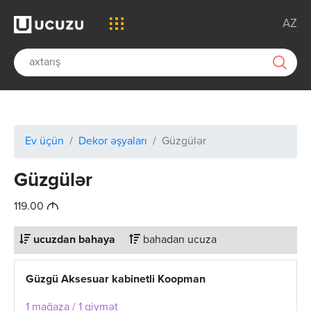
AZ
Ev üçün
Dekor əşyaları
Güzgülər
Güzgülər
M
119.00
ucuzdan bahaya
bahadan ucuza
Güzgü Aksesuar kabinetli Koopman
1 mağaza / 1 qiymət