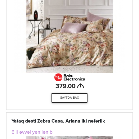
M
379.00
SAYTDA BAX
Yataq dəsti Zebra Casa, Ariana iki nəfərlik
6 il əvvəl yenilənib