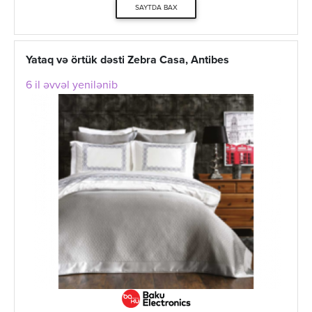
SAYTDA BAX
Yataq və örtük dəsti Zebra Casa, Antibes
6 il əvvəl yenilənib