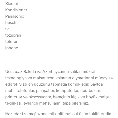
Xiaomi
Kondisioner
Panasonic
bosch
tv
tozsoran
telefon
iphone
Ucuzu.az Bakıda və Azərbaycanda satılan müxtəlif
texnologiya və məişət texnikalarının qiymətlərini müqayisə
edərək Sizə ən ucuzunu tapmağa kömək edir. Saytda
mobil telefonlar, planşetlər, komputerlər, noutbuklar,
printerlər və aksessuarlar, həmçinin kiçik və böyük məişət
texnikası, əyləncə məhsullarını tapa bilərsiniz.
Hazırda sizə mağazada müxtəlif məhsul üçün təklif təqdim