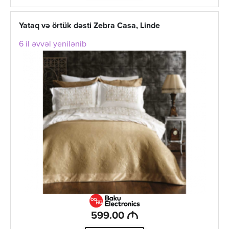
Yataq və örtük dəsti Zebra Casa, Linde
6 il əvvəl yenilənib
M
599.00