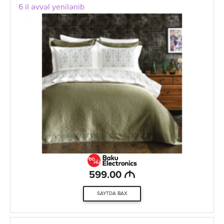
6 il əvvəl yenilənib
M
599.00
SAYTDA BAX