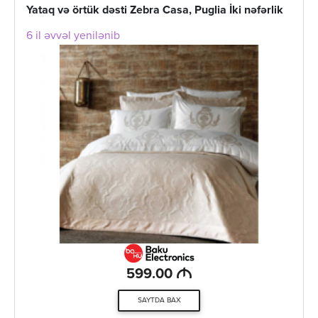
Yataq və örtük dəsti Zebra Casa, Puglia İki nəfərlik
6 il əvvəl yenilənib
M
599.00
SAYTDA BAX