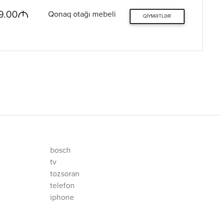
M
9.00
Qonaq otağı mebeli
QIYMƏTLƏR
bosch
tv
tozsoran
telefon
iphone