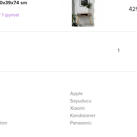
00x39x74 sm
42
 1 qiymət
1
Apple
Soyuducu
Xiaomi
Kondisioner
ston
Panasonic