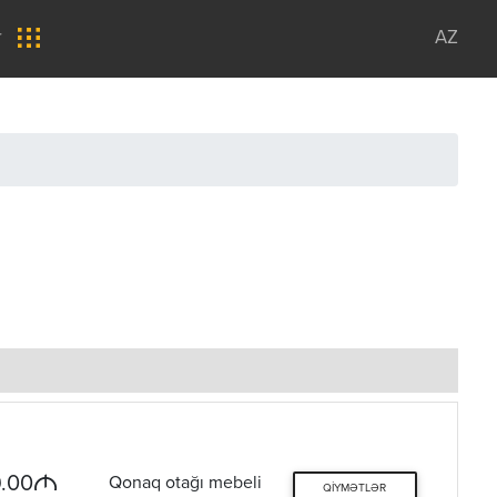
r
AZ
M
.00
Qonaq otağı mebeli
QIYMƏTLƏR