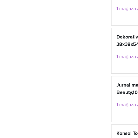
1 mağaza /
Dekorativ
38x38x5
1 mağaza /
Jurnal m
Beauty,1
1 mağaza /
Konsol T