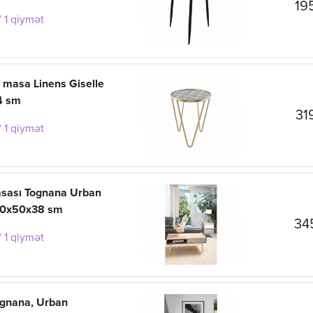
19
 1 qiymət
 masa Linens Giselle
4 sm
31
 1 qiymət
asası Tognana Urban
00x50x38 sm
34
 1 qiymət
ognana, Urban