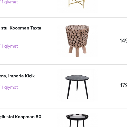
 1 qiymət
 stul Koopman Taxta
m
14
 1 qiymət
ns, Imperia Kiçik
17
 1 qiymət
içik stol Koopman 50