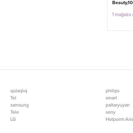
Beauty,1
1 mağaza /
qulaqlıq
philips
Tel
smart
samsung
paltaryuyan
Tele
sony
LG
Hotpoint-Ari