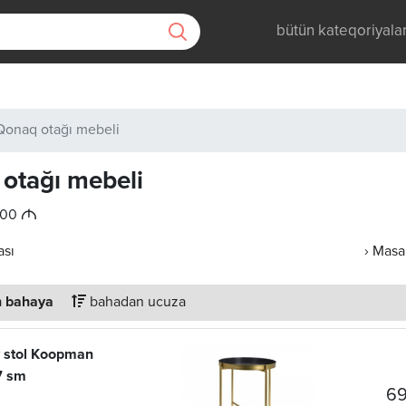
bütün kateqoriyala
Qonaq otağı mebeli
otağı mebeli
M
.00
ası
› Masa
 bahaya
bahadan ucuza
v stol Koopman
7 sm
69