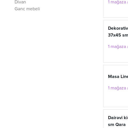
Divan
1 mağaza /
Gənc mebeli
Dekorativ
37x45 s
1 mağaza /
Masa Line
1 mağaza /
Dairəvi k
sm Qara