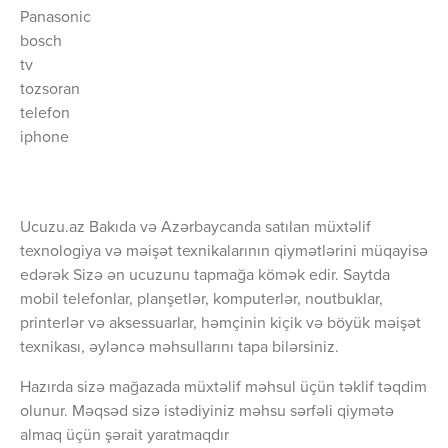
Panasonic
bosch
tv
tozsoran
telefon
iphone
Ucuzu.az Bakıda və Azərbaycanda satılan müxtəlif
texnologiya və məişət texnikalarının qiymətlərini müqayisə
edərək Sizə ən ucuzunu tapmağa kömək edir. Saytda
mobil telefonlar, planşetlər, komputerlər, noutbuklar,
printerlər və aksessuarlar, həmçinin kiçik və böyük məişət
texnikası, əyləncə məhsullarını tapa bilərsiniz.
Hazırda sizə mağazada müxtəlif məhsul üçün təklif təqdim
olunur. Məqsəd sizə istədiyiniz məhsu sərfəli qiymətə
almaq üçün şərait yaratmaqdır