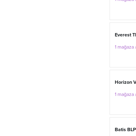
Everest T
1 mağaza /
Horizon 
1 mağaza /
Batis BL