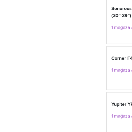
Sonorous
(30”-39”)
1 mağaza /
Corner F
1 mağaza /
Yupiter 
1 mağaza /