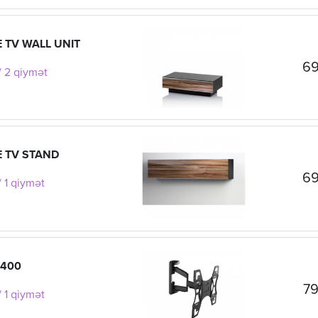
 TV WALL UNIT
69
/ 2 qiymət
E TV STAND
69
 1 qiymət
400
79
 1 qiymət