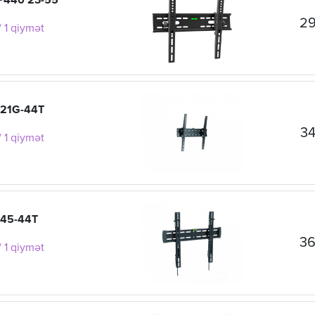
YP440 23-55"
29
 1 qiymət
L21G-44T
34
 1 qiymət
P45-44T
36
 1 qiymət