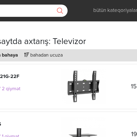
bütün kateqoriyala
aytda axtarış: Televizor
 bahaya
bahadan ucuza
L21G-22F
15
/ 2 qiymət
S
19
 1 qiymət