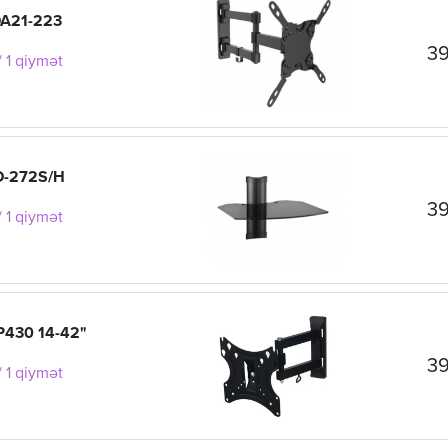
DA21-223
39
 1 qiymət
D-272S/H
39
 1 qiymət
YP430 14-42"
39
 1 qiymət