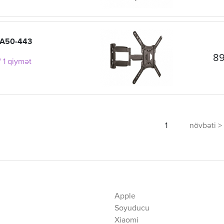
PA50-443
89
 1 qiymət
1
növbəti >
Apple
Soyuducu
Xiaomi