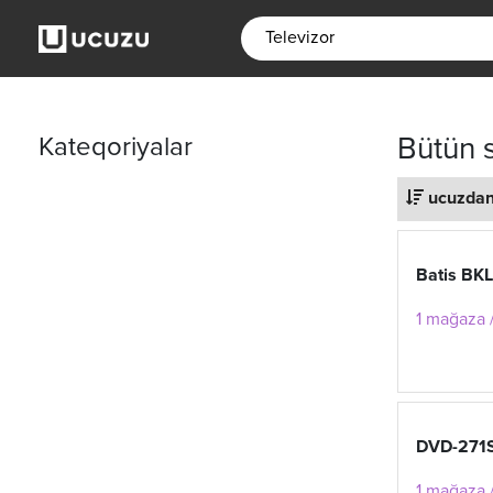
Kateqoriyalar
Bütün s
ucuzdan
Batis BK
1 mağaza 
DVD-271
1 mağaza /