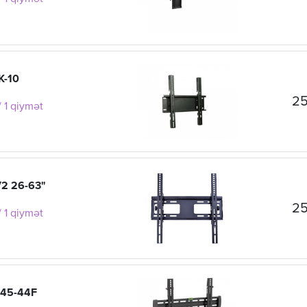
K-10
25
 1 qiymət
V2 26-63"
25
 1 qiymət
P45-44F