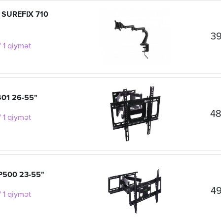
 SUREFIX 710
39
 1 qiymət
401 26-55"
48
 1 qiymət
YP500 23-55"
49
 1 qiymət