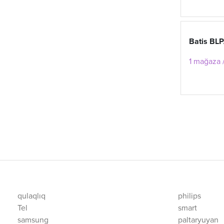
Batis BL
1 mağaza /
qulaqlıq
philips
Tel
smart
samsung
paltaryuyan