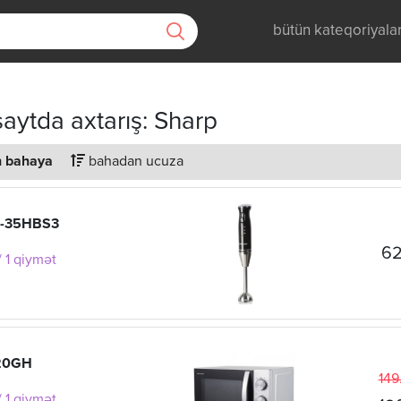
bütün kateqoriyala
aytda axtarış: Sharp
 bahaya
bahadan ucuza
M-35HBS3
62
 1 qiymət
-20GH
149
 1 qiymət