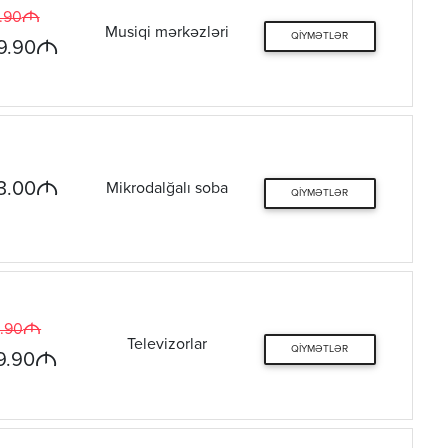
M
.90
Musiqi mərkəzləri
QIYMƏTLƏR
M
9.90
M
3.00
Mikrodalğalı soba
QIYMƏTLƏR
M
.90
Televizorlar
QIYMƏTLƏR
M
9.90