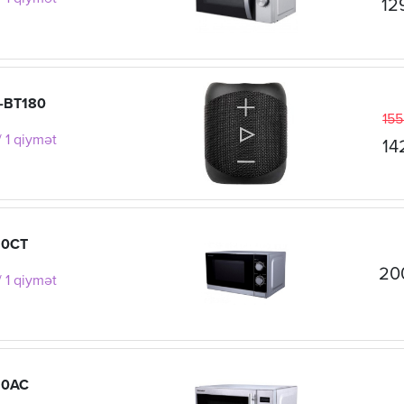
12
-BT180
155
 1 qiymət
14
20CT
20
 1 qiymət
20AC