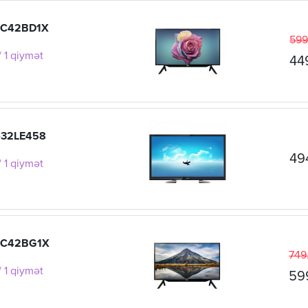
T-C42BD1X
599
 1 qiymət
44
-32LE458
49
 1 qiymət
T-C42BG1X
749
 1 qiymət
59