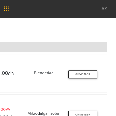
r
AZ
M
.00
Blenderlər
QIYMƏTLƏR
M
.00
Mikrodalğalı soba
QIYMƏTLƏR