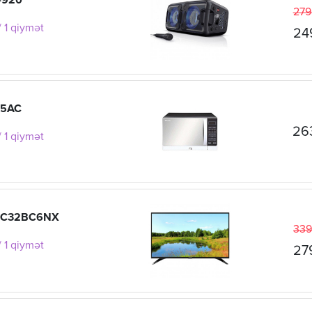
-920
279
 1 qiymət
24
35AC
26
 1 qiymət
T-C32BC6NX
339
 1 qiymət
27