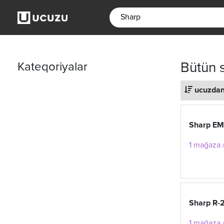
Kateqoriyalar
Bütün s
ucuzdan
Sharp E
1 mağaza /
Sharp R
1 mağaza /