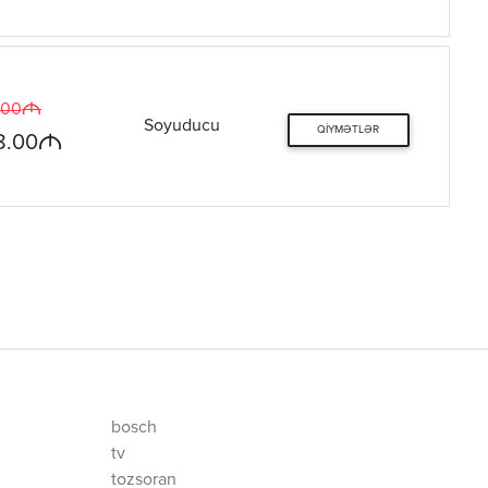
M
.00
Soyuducu
QIYMƏTLƏR
M
8.00
bosch
tv
tozsoran