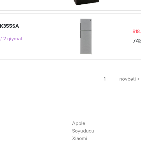
-K355SA
818
/ 2 qiymət
74
1
növbəti >
Apple
Soyuducu
Xiaomi