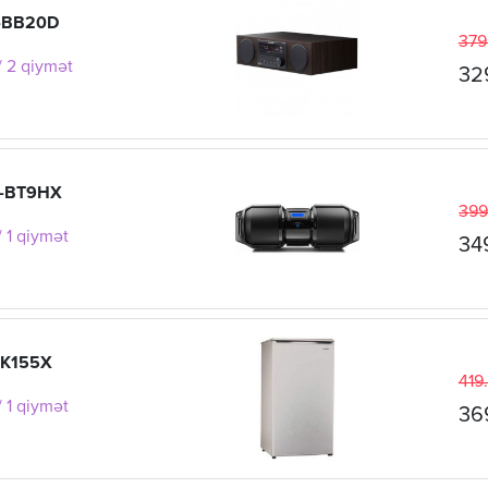
L-BB20D
379
/ 2 qiymət
32
X-BT9HX
399
 1 qiymət
34
-K155X
419
 1 qiymət
36