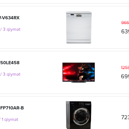
W-V634RX
966
/ 3 qiymət
63
-50LE458
125
/ 3 qiymət
69
-FP710AR-B
72
 1 qiymət