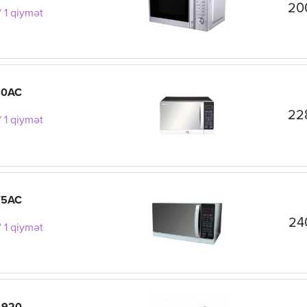
20
 1 qiymət
60AC
22
 1 qiymət
75AC
24
 1 qiymət