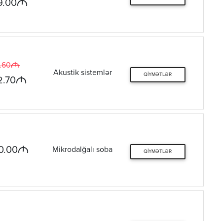
M
9.00
M
.60
Akustik sistemlər
QIYMƏTLƏR
M
2.70
M
0.00
Mikrodalğalı soba
QIYMƏTLƏR