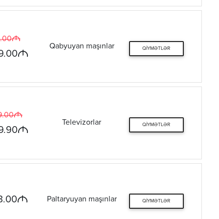
M
.00
Qabyuyan maşınlar
QIYMƏTLƏR
M
9.00
M
9.00
Televizorlar
QIYMƏTLƏR
M
9.90
M
3.00
Paltaryuyan maşınlar
QIYMƏTLƏR