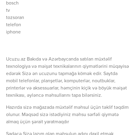
bosch
tv
tozsoran
telefon
iphone
Ucuzu.az Bakıda və Azərbaycanda satılan müxtəlif
texnologiya və məişət texnikalarının qiymətlərini müqayisə
edərək Sizə ən ucuzunu tapmağa kömək edir. Saytda
mobil telefonlar, planşetlər, komputerlər, noutbuklar,
printerlər və aksessuarlar, həmçinin kiçik və böyük məişət
texnikası, əyləncə məhsullarını tapa bilərsiniz.
Hazırda sizə mağazada müxtəlif məhsul üçün təklif təqdim
olunur. Məqsəd sizə istədiyiniz məhsu sərfəli qiymətə
almaq üçün şərait yaratmaqdır
Sadəcə Sizə lazım olan məhsulun adını daxil etmək