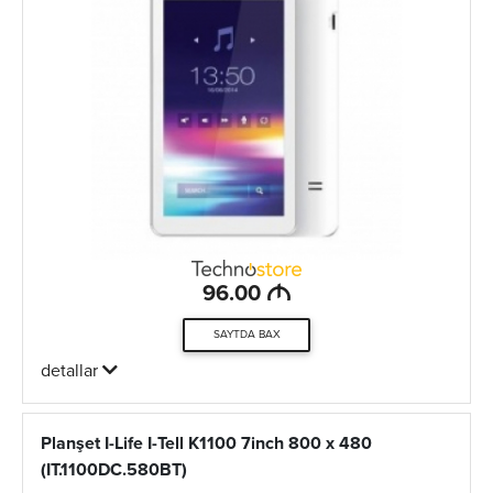
M
96.00
SAYTDA BAX
detallar
Planşet I-Life I-Tell K1100 7inch 800 x 480
(IT.1100DC.580BT)