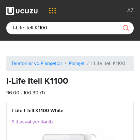
AZ
Telefonlar və Planşetlər
Planşet
I-Life Itell K1100
I-Life Itell K1100
M
96.00 - 100.30
I-Life I-Tell K1100 White
6 il əvvəl yenilənib