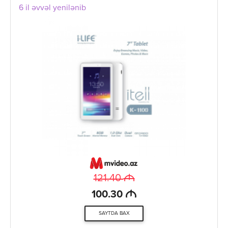
6 il əvvəl yenilənib
M
121.40
M
100.30
SAYTDA BAX