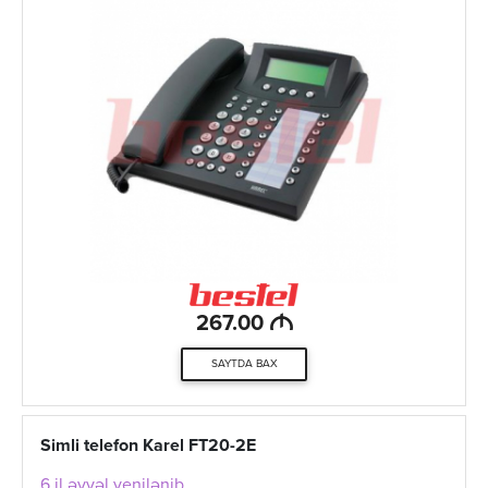
M
267.00
SAYTDA BAX
Simli telefon Karel FT20-2E
6 il əvvəl yenilənib