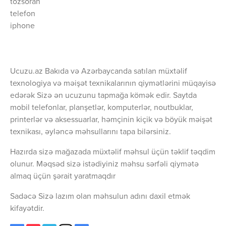
tozsoran
telefon
iphone
Ucuzu.az Bakıda və Azərbaycanda satılan müxtəlif
texnologiya və məişət texnikalarının qiymətlərini müqayisə
edərək Sizə ən ucuzunu tapmağa kömək edir. Saytda
mobil telefonlar, planşetlər, komputerlər, noutbuklar,
printerlər və aksessuarlar, həmçinin kiçik və böyük məişət
texnikası, əyləncə məhsullarını tapa bilərsiniz.
Hazırda sizə mağazada müxtəlif məhsul üçün təklif təqdim
olunur. Məqsəd sizə istədiyiniz məhsu sərfəli qiymətə
almaq üçün şərait yaratmaqdır
Sadəcə Sizə lazım olan məhsulun adını daxil etmək
kifayətdir.