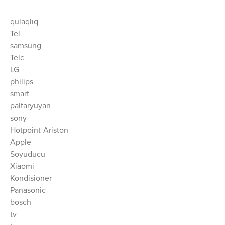
qulaqlıq
Tel
samsung
Tele
LG
philips
smart
paltaryuyan
sony
Hotpoint-Ariston
Apple
Soyuducu
Xiaomi
Kondisioner
Panasonic
bosch
tv