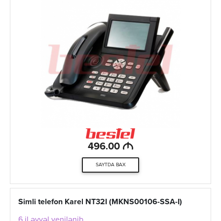
M
496.00
SAYTDA BAX
Simli telefon Karel NT32I (MKNS00106-SSA-I)
6 il əvvəl yenilənib