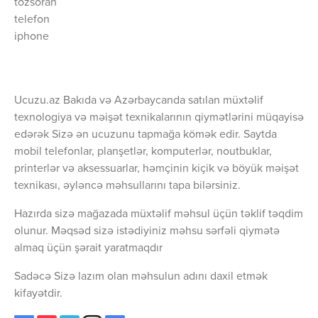
tozsoran
telefon
iphone
Ucuzu.az Bakıda və Azərbaycanda satılan müxtəlif
texnologiya və məişət texnikalarının qiymətlərini müqayisə
edərək Sizə ən ucuzunu tapmağa kömək edir. Saytda
mobil telefonlar, planşetlər, komputerlər, noutbuklar,
printerlər və aksessuarlar, həmçinin kiçik və böyük məişət
texnikası, əyləncə məhsullarını tapa bilərsiniz.
Hazırda sizə mağazada müxtəlif məhsul üçün təklif təqdim
olunur. Məqsəd sizə istədiyiniz məhsu sərfəli qiymətə
almaq üçün şərait yaratmaqdır
Sadəcə Sizə lazım olan məhsulun adını daxil etmək
kifayətdir.