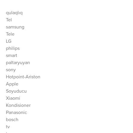
qulaqlıq
Tel
samsung
Tele
LG
philips
smart
paltaryuyan
sony
Hotpoint-Ariston
Apple
Soyuducu
Xiaomi
Kondisioner
Panasonic
bosch
tv