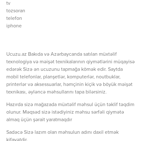
tv
tozsoran
telefon
iphone
Ucuzu.az Bakıda və Azərbaycanda satılan müxtəlif
texnologiya və məişət texnikalarının qiymətlərini müqayisə
edərək Sizə ən ucuzunu tapmağa kömək edir. Saytda
mobil telefonlar, planşetlər, komputerlər, noutbuklar,
printerlər və aksessuarlar, həmçinin kiçik və böyük məişət
texnikası, əyləncə məhsullarını tapa bilərsiniz.
Hazırda sizə mağazada müxtəlif məhsul üçün təklif təqdim
olunur. Məqsəd sizə istədiyiniz məhsu sərfəli qiymətə
almaq üçün şərait yaratmaqdır
Sadəcə Sizə lazım olan məhsulun adını daxil etmək
kifayətdir.