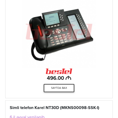
M
496.00
SAYTDA BAX
Simli telefon Karel NT30D (MKNS00098-SSK-I)
6 il əvvəl yenilənib