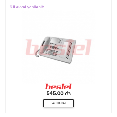
6 il əvvəl yenilənib
M
545.00
SAYTDA BAX