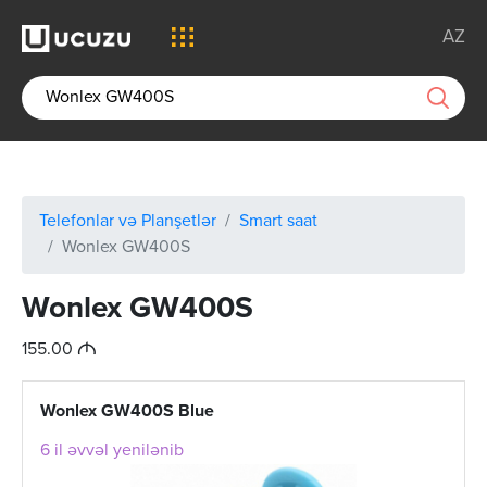
AZ
Telefonlar və Planşetlər
Smart saat
Wonlex GW400S
Wonlex GW400S
M
155.00
Wonlex GW400S Blue
6 il əvvəl yenilənib