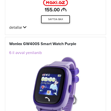
M
155.00
SAYTDA BAX
detallar
Wonlex GW400S Smart Watch Purple
6 il əvvəl yenilənib