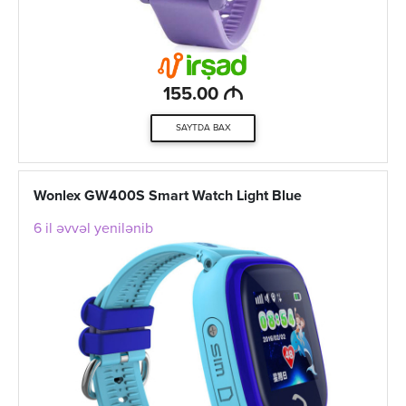
M
155.00
SAYTDA BAX
Wonlex GW400S Smart Watch Light Blue
6 il əvvəl yenilənib