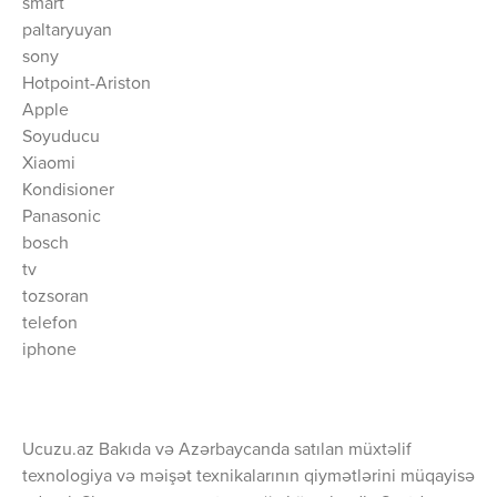
smart
paltaryuyan
sony
Hotpoint-Ariston
Apple
Soyuducu
Xiaomi
Kondisioner
Panasonic
bosch
tv
tozsoran
telefon
iphone
Ucuzu.az Bakıda və Azərbaycanda satılan müxtəlif
texnologiya və məişət texnikalarının qiymətlərini müqayisə