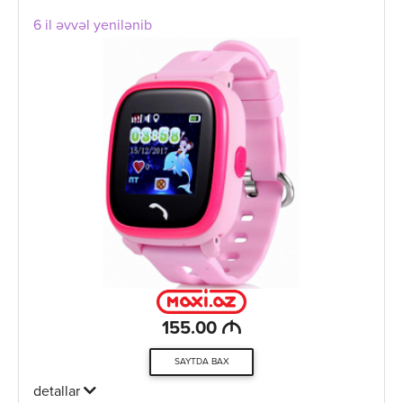
6 il əvvəl yenilənib
M
155.00
SAYTDA BAX
detallar