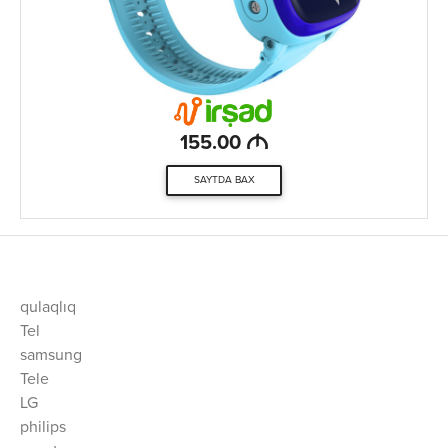
M
155.00
SAYTDA BAX
qulaqlıq
Tel
samsung
Tele
LG
philips