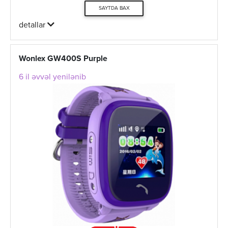
SAYTDA BAX
detallar
Wonlex GW400S Purple
6 il əvvəl yenilənib