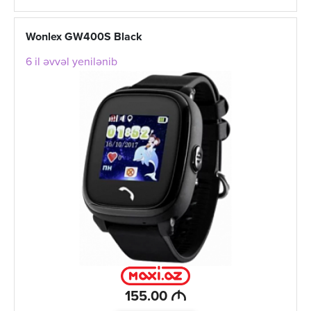
Wonlex GW400S Black
6 il əvvəl yenilənib
M
155.00