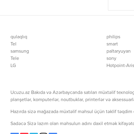
qulaqlıq
philips
Tel
smart
samsung
paltaryuyan
Tele
sony
LG
Hotpoint-Ari
Ucuzu.az Bakıda və Azərbaycanda satılan müxtəlif texnolog
planşetlər, komputerlər, noutbuklar, printerlər və aksessuarl
Hazırda sizə mağazada müxtəlif məhsul üçün təklif təqdim 
Sadəcə Sizə lazım olan məhsulun adını daxil etmək kifayətd