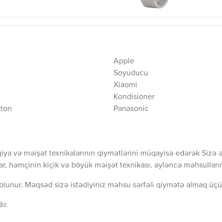
Apple
Soyuducu
Xiaomi
Kondisioner
ston
Panasonic
iya və məişət texnikalarının qiymətlərini müqayisə edərək Sizə 
ar, həmçinin kiçik və böyük məişət texnikası, əyləncə məhsullarını
olunur. Məqsəd sizə istədiyiniz məhsu sərfəli qiymətə almaq üçü
ir.