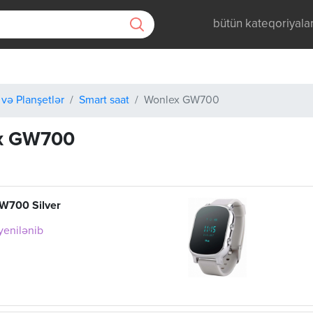
bütün kateqoriyala
 və Planşetlər
Smart saat
Wonlex GW700
x GW700
W700 Silver
 yenilənib