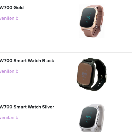
GW700 Gold
 yenilənib
W700 Smart Watch Black
 yenilənib
W700 Smart Watch Silver
 yenilənib