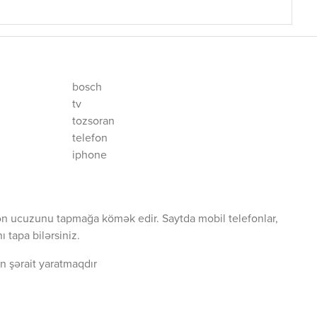
bosch
tv
tozsoran
telefon
iphone
ən ucuzunu tapmağa kömək edir. Saytda mobil telefonlar,
 tapa bilərsiniz.
n şərait yaratmaqdır