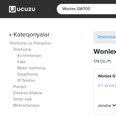
« Kateqoriyalar
Telefonlar
Telefonlar və Planşetlər
Telefonlar
Wonle
Ev telefonları
M
174.00
Faks
Mobil telefonlar
Smartfonlar
Wonlex G
IP Telefon
6 il əvvəl
Planşet
Elektron kitablar
Smart saat
Meteostansiya
detallar