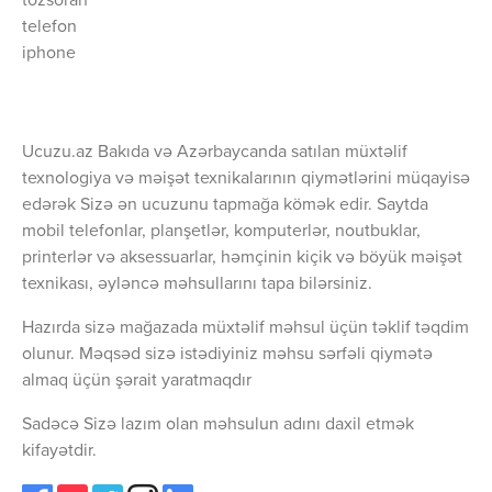
tozsoran
telefon
iphone
Ucuzu.az Bakıda və Azərbaycanda satılan müxtəlif
texnologiya və məişət texnikalarının qiymətlərini müqayisə
edərək Sizə ən ucuzunu tapmağa kömək edir. Saytda
mobil telefonlar, planşetlər, komputerlər, noutbuklar,
printerlər və aksessuarlar, həmçinin kiçik və böyük məişət
texnikası, əyləncə məhsullarını tapa bilərsiniz.
Hazırda sizə mağazada müxtəlif məhsul üçün təklif təqdim
olunur. Məqsəd sizə istədiyiniz məhsu sərfəli qiymətə
almaq üçün şərait yaratmaqdır
Sadəcə Sizə lazım olan məhsulun adını daxil etmək
kifayətdir.