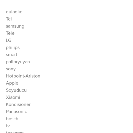
qulaqlıq
Tel
samsung
Tele
LG
philips
smart
paltaryuyan
sony
Hotpoint-Ariston
Apple
Soyuducu
Xiaomi
Kondisioner
Panasonic
bosch
tv