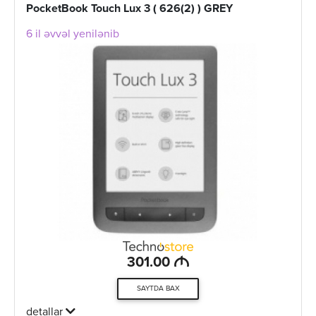
PocketBook Touch Lux 3 ( 626(2) ) GREY
6 il əvvəl yenilənib
M
301.00
SAYTDA BAX
detallar