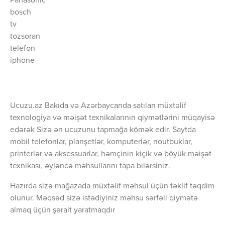
Panasonic
bosch
tv
tozsoran
telefon
iphone
Ucuzu.az Bakıda və Azərbaycanda satılan müxtəlif
texnologiya və məişət texnikalarının qiymətlərini müqayisə
edərək Sizə ən ucuzunu tapmağa kömək edir. Saytda
mobil telefonlar, planşetlər, komputerlər, noutbuklar,
printerlər və aksessuarlar, həmçinin kiçik və böyük məişət
texnikası, əyləncə məhsullarını tapa bilərsiniz.
Hazırda sizə mağazada müxtəlif məhsul üçün təklif təqdim
olunur. Məqsəd sizə istədiyiniz məhsu sərfəli qiymətə
almaq üçün şərait yaratmaqdır