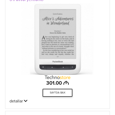
6 il əvvəl yenilənib
M
301.00
SAYTDA BAX
detallar