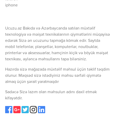
iphone
Ucuzu.az Bakıda və Azərbaycanda satılan müxtəlif
texnologiya və məişət texnikalarının qiymətlərini müqayisə
edərək Sizə ən ucuzunu tapmağa kömək edir. Saytda
mobil telefonlar, planşetlər, komputerlər, noutbuklar,
printerlər və aksessuarlar, həmçinin kiçik və böyük məişət
texnikası, əyləncə məhsullarını tapa bilərsiniz.
Hazırda sizə mağazada müxtəlif məhsul üçün təklif təqdim
olunur. Məqsəd sizə istədiyiniz məhsu sərfəli qiymətə
almaq üçün şərait yaratmaqdır
Sadəcə Sizə lazım olan məhsulun adını daxil etmək
kifayətdir.