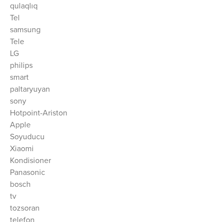
qulaqlıq
Tel
samsung
Tele
LG
philips
smart
paltaryuyan
sony
Hotpoint-Ariston
Apple
Soyuducu
Xiaomi
Kondisioner
Panasonic
bosch
tv
tozsoran
telefon