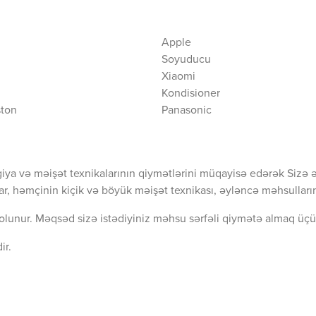
Apple
Soyuducu
Xiaomi
Kondisioner
ston
Panasonic
iya və məişət texnikalarının qiymətlərini müqayisə edərək Sizə 
ar, həmçinin kiçik və böyük məişət texnikası, əyləncə məhsullarını
olunur. Məqsəd sizə istədiyiniz məhsu sərfəli qiymətə almaq üçü
ir.