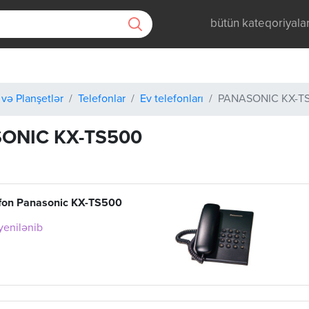
bütün kateqoriyala
 və Planşetlər
Telefonlar
Ev telefonları
PANASONIC KX-T
ONIC KX-TS500
efon Panasonic KX-TS500
 yenilənib