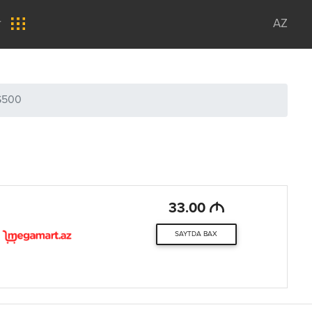
r
AZ
S500
M
33.00
SAYTDA BAX