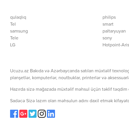
qulaqlıq
philips
Tel
smart
samsung
paltaryuyan
Tele
sony
LG
Hotpoint-Ari
Ucuzu.az Bakıda və Azərbaycanda satılan müxtəlif texnolog
planşetlər, komputerlər, noutbuklar, printerlər və aksessuarl
Hazırda sizə mağazada müxtəlif məhsul üçün təklif təqdim 
Sadəcə Sizə lazım olan məhsulun adını daxil etmək kifayətd