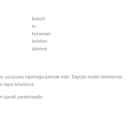
bosch
tv
tozsoran
telefon
iphone
ən ucuzunu tapmağa kömək edir. Saytda mobil telefonlar,
 tapa bilərsiniz.
n şərait yaratmaqdır