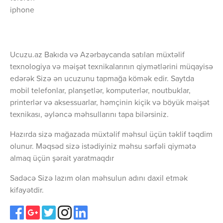
iphone
Ucuzu.az Bakıda və Azərbaycanda satılan müxtəlif
texnologiya və məişət texnikalarının qiymətlərini müqayisə
edərək Sizə ən ucuzunu tapmağa kömək edir. Saytda
mobil telefonlar, planşetlər, komputerlər, noutbuklar,
printerlər və aksessuarlar, həmçinin kiçik və böyük məişət
texnikası, əyləncə məhsullarını tapa bilərsiniz.
Hazırda sizə mağazada müxtəlif məhsul üçün təklif təqdim
olunur. Məqsəd sizə istədiyiniz məhsu sərfəli qiymətə
almaq üçün şərait yaratmaqdır
Sadəcə Sizə lazım olan məhsulun adını daxil etmək
kifayətdir.