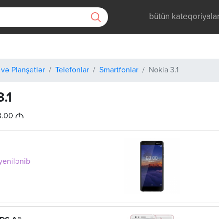
bütün kateqoriyala
 və Planşetlər
Telefonlar
Smartfonlar
Nokia 3.1
3.1
M
3.00
 yenilənib