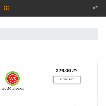
r
AZ
M
279.00
SAYTDA BAX