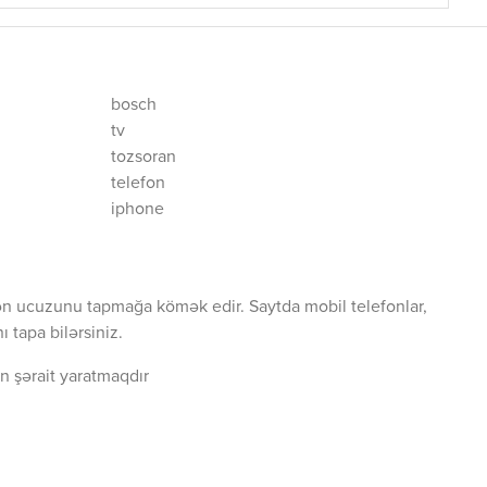
bosch
tv
tozsoran
telefon
iphone
ən ucuzunu tapmağa kömək edir. Saytda mobil telefonlar,
 tapa bilərsiniz.
n şərait yaratmaqdır