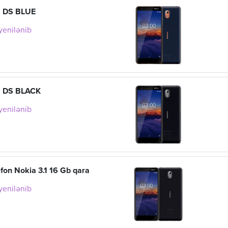
1 DS BLUE
 yenilənib
1 DS BLACK
 yenilənib
efon Nokia 3.1 16 Gb qara
 yenilənib