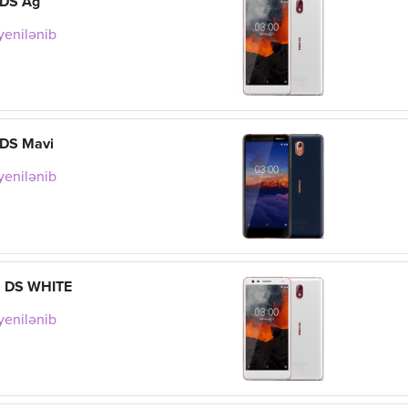
 DS Ağ
 yenilənib
 DS Mavi
 yenilənib
1 DS WHITE
 yenilənib