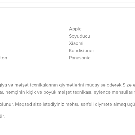
Apple
Soyuducu
Xiaomi
Kondisioner
ston
Panasonic
iya və məişət texnikalarının qiymətlərini müqayisə edərək Sizə 
ar, həmçinin kiçik və böyük məişət texnikası, əyləncə məhsullarını
olunur. Məqsəd sizə istədiyiniz məhsu sərfəli qiymətə almaq üçü
ir.