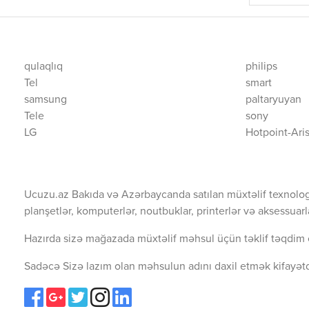
qulaqlıq
philips
Tel
smart
samsung
paltaryuyan
Tele
sony
LG
Hotpoint-Ari
Ucuzu.az Bakıda və Azərbaycanda satılan müxtəlif texnolog
planşetlər, komputerlər, noutbuklar, printerlər və aksessuarl
Hazırda sizə mağazada müxtəlif məhsul üçün təklif təqdim 
Sadəcə Sizə lazım olan məhsulun adını daxil etmək kifayətd