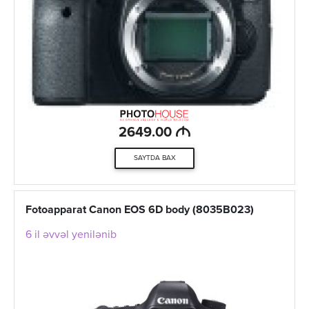
M
2649.00
SAYTDA BAX
Fotoapparat Canon EOS 6D body (8035B023)
6 il əvvəl yenilənib