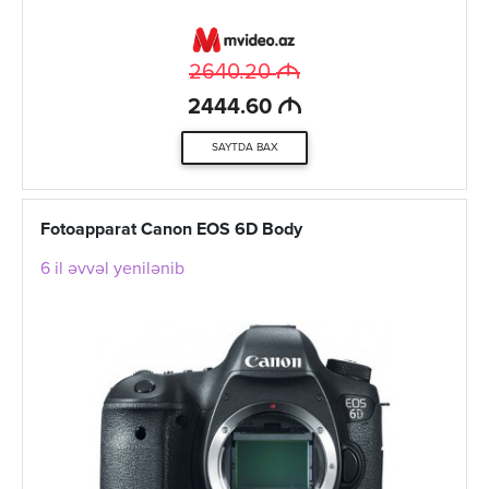
M
2640.20
M
2444.60
SAYTDA BAX
Fotoapparat Canon EOS 6D Body
6 il əvvəl yenilənib