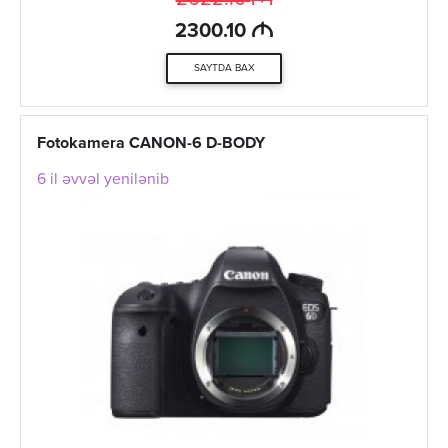
M
2300.10
SAYTDA BAX
Fotokamera CANON-6 D-BODY
6 il əvvəl yenilənib