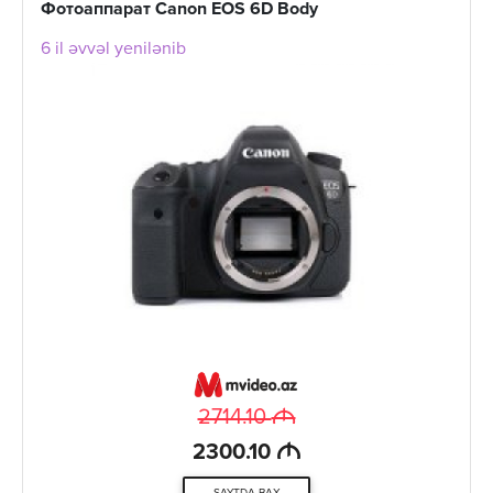
Фотоаппарат Canon EOS 6D Body
6 il əvvəl yenilənib
M
2714.10
M
2300.10