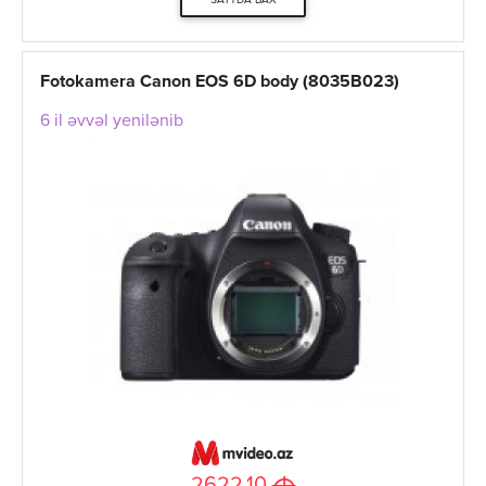
SAYTDA BAX
Fotokamera Canon EOS 6D body (8035B023)
6 il əvvəl yenilənib
M
2622.10