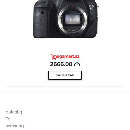
M
2666.00
SAYTDA BAX
qulaqlıq
Tel
samsung