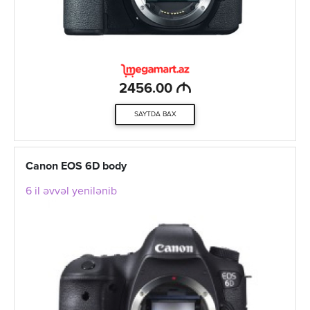
M
2456.00
SAYTDA BAX
Canon EOS 6D body
6 il əvvəl yenilənib