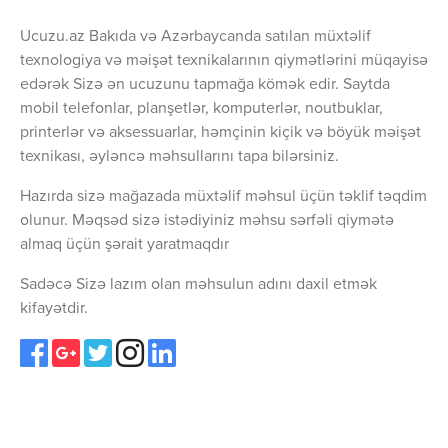
Ucuzu.az Bakıda və Azərbaycanda satılan müxtəlif
texnologiya və məişət texnikalarının qiymətlərini müqayisə
edərək Sizə ən ucuzunu tapmağa kömək edir. Saytda
mobil telefonlar, planşetlər, komputerlər, noutbuklar,
printerlər və aksessuarlar, həmçinin kiçik və böyük məişət
texnikası, əyləncə məhsullarını tapa bilərsiniz.
Hazırda sizə mağazada müxtəlif məhsul üçün təklif təqdim
olunur. Məqsəd sizə istədiyiniz məhsu sərfəli qiymətə
almaq üçün şərait yaratmaqdır
Sadəcə Sizə lazım olan məhsulun adını daxil etmək
kifayətdir.