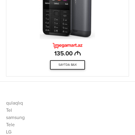
M
135.00
SAYTDA BAX
qulaqlıq
Tel
samsung
Tele
LG