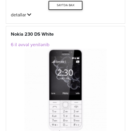
SAYTDA BAX
detallar
Nokia 230 DS White
6 il əvvəl yenilənib