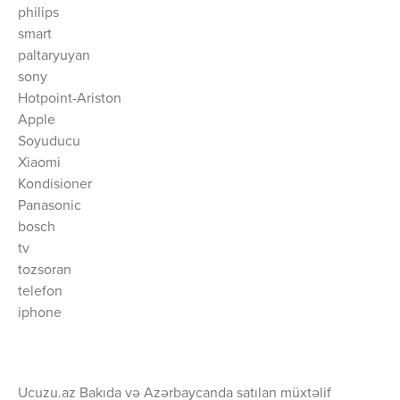
philips
smart
paltaryuyan
sony
Hotpoint-Ariston
Apple
Soyuducu
Xiaomi
Kondisioner
Panasonic
bosch
tv
tozsoran
telefon
iphone
Ucuzu.az Bakıda və Azərbaycanda satılan müxtəlif