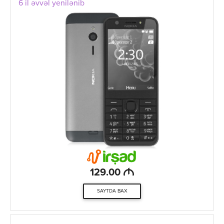
6 il əvvəl yenilənib
M
129.00
SAYTDA BAX