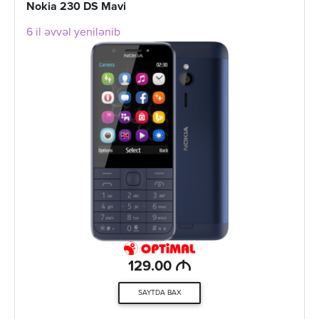
Nokia 230 DS Mavi
6 il əvvəl yenilənib
M
129.00
SAYTDA BAX