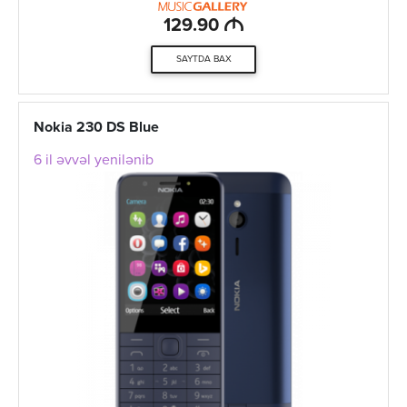
M
129.90
SAYTDA BAX
Nokia 230 DS Blue
6 il əvvəl yenilənib