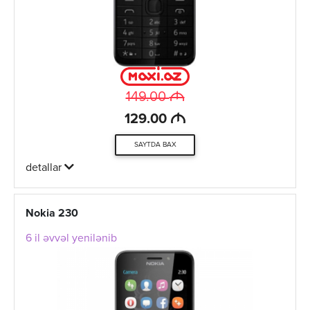
M
149.00
M
129.00
SAYTDA BAX
detallar
Nokia 230
6 il əvvəl yenilənib