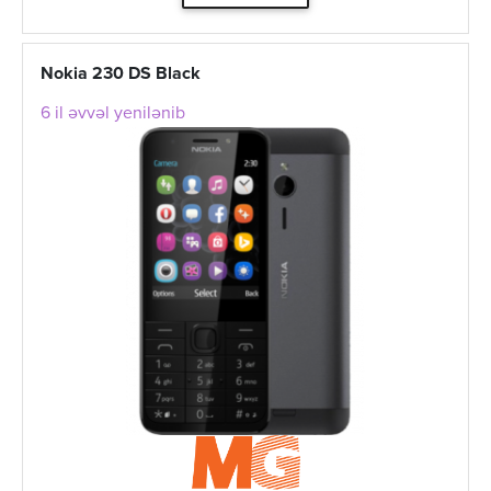
Nokia 230 DS Black
6 il əvvəl yenilənib