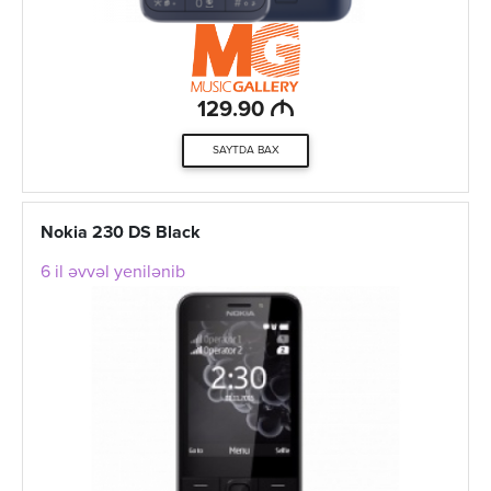
M
129.90
SAYTDA BAX
Nokia 230 DS Black
6 il əvvəl yenilənib