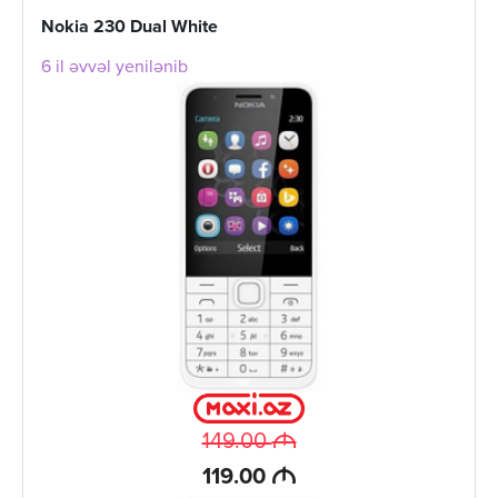
Nokia 230 Dual White
6 il əvvəl yenilənib
M
149.00
M
119.00