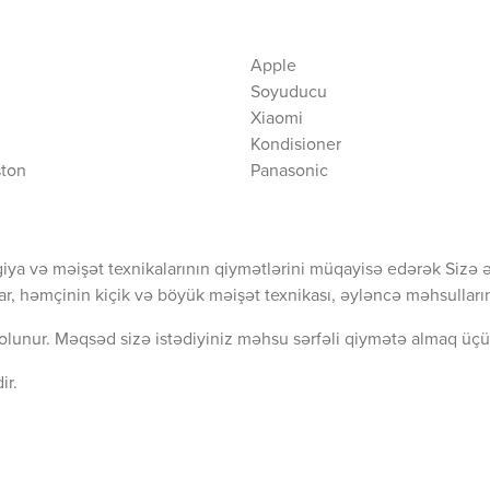
Apple
Soyuducu
Xiaomi
Kondisioner
ston
Panasonic
iya və məişət texnikalarının qiymətlərini müqayisə edərək Sizə 
ar, həmçinin kiçik və böyük məişət texnikası, əyləncə məhsullarını
olunur. Məqsəd sizə istədiyiniz məhsu sərfəli qiymətə almaq üçü
ir.