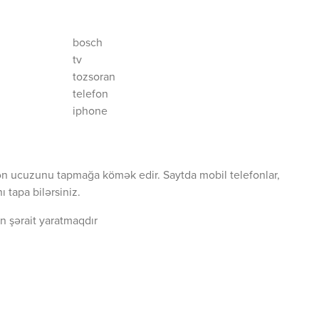
bosch
tv
tozsoran
telefon
iphone
ən ucuzunu tapmağa kömək edir. Saytda mobil telefonlar,
 tapa bilərsiniz.
n şərait yaratmaqdır