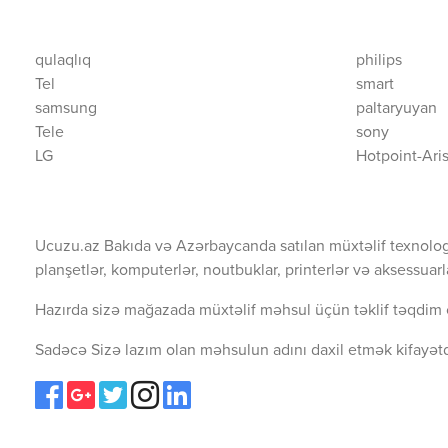
qulaqlıq
philips
Tel
smart
samsung
paltaryuyan
Tele
sony
LG
Hotpoint-Ari
Ucuzu.az Bakıda və Azərbaycanda satılan müxtəlif texnolog
planşetlər, komputerlər, noutbuklar, printerlər və aksessuarl
Hazırda sizə mağazada müxtəlif məhsul üçün təklif təqdim 
Sadəcə Sizə lazım olan məhsulun adını daxil etmək kifayətd