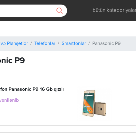
bütün kateqoriyala
 və Planşetlər
Telefonlar
Smartfonlar
Panasonic P9
nic P9
efon Panasonic P9 16 Gb qızılı
 yenilənib