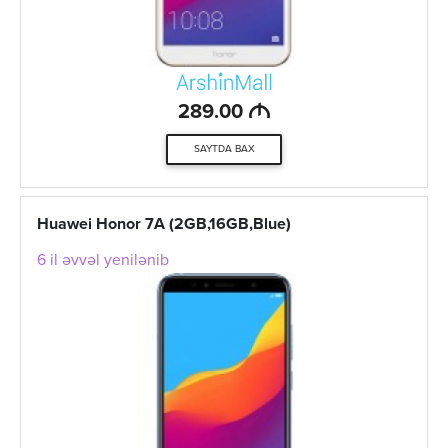
M
289.00
SAYTDA BAX
Huawei Honor 7A (2GB,16GB,Blue)
6 il əvvəl yenilənib