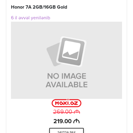
Honor 7A 2GB/16GB Gold
6 il əvvəl yenilənib
M
269.00
M
219.00
SAYTDA BAX