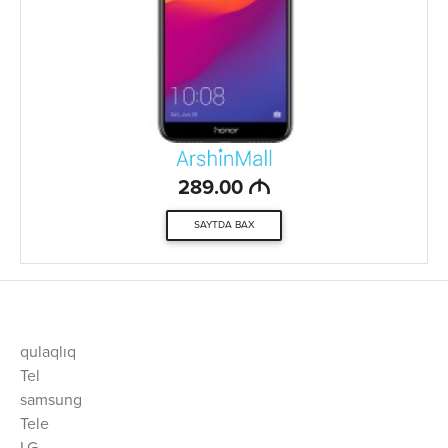
M
289.00
SAYTDA BAX
qulaqlıq
Tel
samsung
Tele