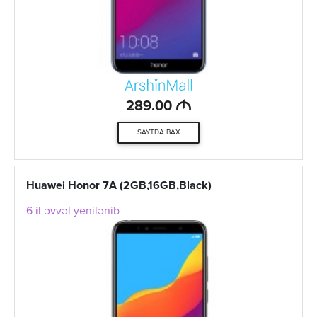
M
289.00
SAYTDA BAX
Huawei Honor 7A (2GB,16GB,Black)
6 il əvvəl yenilənib