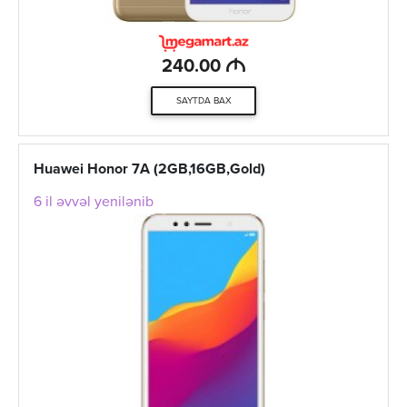
M
240.00
SAYTDA BAX
Huawei Honor 7A (2GB,16GB,Gold)
6 il əvvəl yenilənib