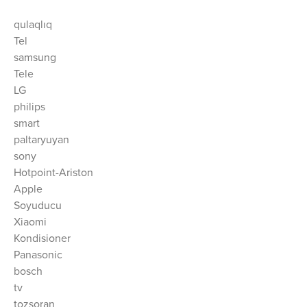
qulaqlıq
Tel
samsung
Tele
LG
philips
smart
paltaryuyan
sony
Hotpoint-Ariston
Apple
Soyuducu
Xiaomi
Kondisioner
Panasonic
bosch
tv
tozsoran