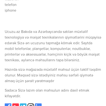
telefon
iphone
Ucuzu.az Bakıda və Azərbaycanda satılan müxtəlif
texnologiya və məişət texnikalarının qiymətlərini müqayisə
edərək Sizə ən ucuzunu tapmağa kömək edir. Saytda
mobil telefonlar, planşetlər, komputerlər, noutbuklar,
printerlər və aksessuarlar, həmçinin kiçik və böyük məişət
texnikası, əyləncə məhsullarını tapa bilərsiniz.
Hazırda sizə mağazada müxtəlif məhsul üçün təklif təqdim
olunur. Məqsəd sizə istədiyiniz məhsu sərfəli qiymətə
almaq üçün şərait yaratmaqdır
Sadəcə Sizə lazım olan məhsulun adını daxil etmək
kifayətdir.