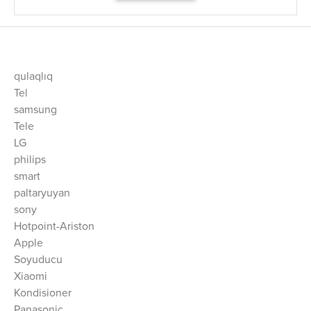
qulaqlıq
Tel
samsung
Tele
LG
philips
smart
paltaryuyan
sony
Hotpoint-Ariston
Apple
Soyuducu
Xiaomi
Kondisioner
Panasonic