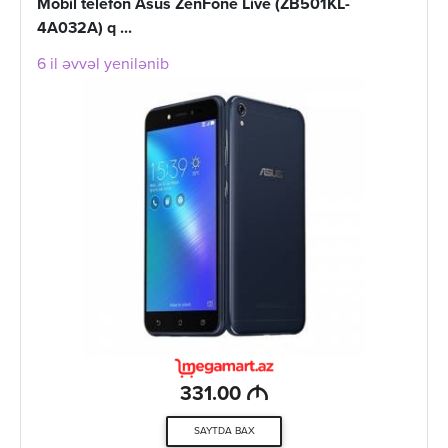
Mobil telefon Asus ZenFone Live (ZB501KL-
4A032A) q ...
6 il əvvəl yenilənib
M
331.00
SAYTDA BAX