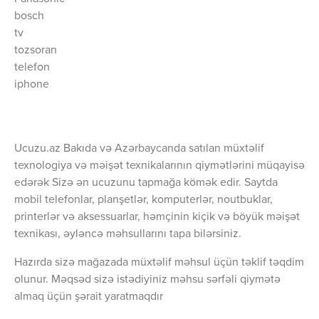
bosch
tv
tozsoran
telefon
iphone
Ucuzu.az Bakıda və Azərbaycanda satılan müxtəlif
texnologiya və məişət texnikalarının qiymətlərini müqayisə
edərək Sizə ən ucuzunu tapmağa kömək edir. Saytda
mobil telefonlar, planşetlər, komputerlər, noutbuklar,
printerlər və aksessuarlar, həmçinin kiçik və böyük məişət
texnikası, əyləncə məhsullarını tapa bilərsiniz.
Hazırda sizə mağazada müxtəlif məhsul üçün təklif təqdim
olunur. Məqsəd sizə istədiyiniz məhsu sərfəli qiymətə
almaq üçün şərait yaratmaqdır