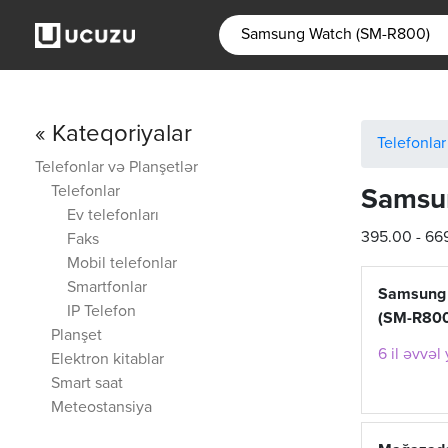
« Kateqoriyalar
Telefonlar
Telefonlar və Planşetlər
Telefonlar
Samsu
Ev telefonları
395.00 - 6
Faks
Mobil telefonlar
Smartfonlar
Samsung 
IP Telefon
(SM-R80
Planşet
6 il əvvəl
Elektron kitablar
Smart saat
Meteostansiya