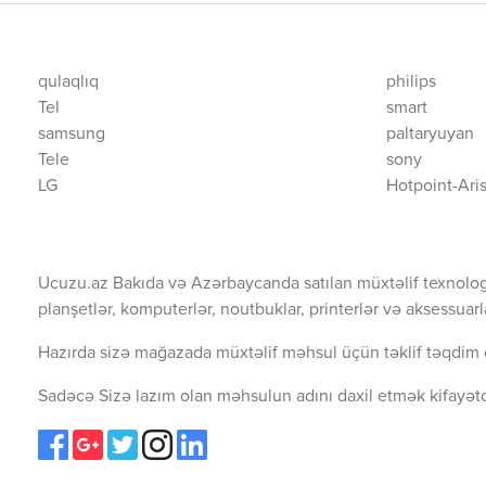
qulaqlıq
philips
Tel
smart
samsung
paltaryuyan
Tele
sony
LG
Hotpoint-Ari
Ucuzu.az Bakıda və Azərbaycanda satılan müxtəlif texnolog
planşetlər, komputerlər, noutbuklar, printerlər və aksessuarl
Hazırda sizə mağazada müxtəlif məhsul üçün təklif təqdim 
Sadəcə Sizə lazım olan məhsulun adını daxil etmək kifayətd