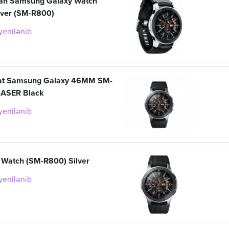
n Samsung Galaxy Watch
ver (SM-R800)
 yenilənib
at Samsung Galaxy 46MM SM-
ASER Black
 yenilənib
Watch (SM-R800) Silver
 yenilənib