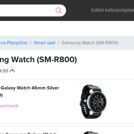
bütün kateqoriyala
 və Planşetlər
Smart saat
Samsung Watch (SM-R800)
ng Watch (SM-R800)
M
69.00
Galaxy Watch 46mm Silver
0)
 yenilənib