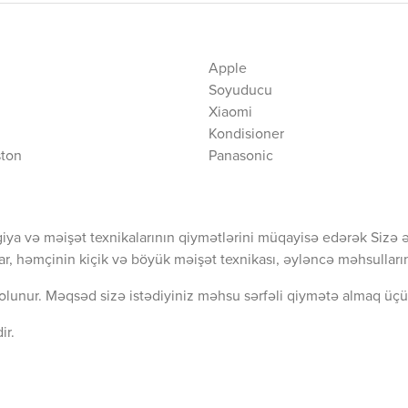
Apple
Soyuducu
Xiaomi
Kondisioner
ston
Panasonic
iya və məişət texnikalarının qiymətlərini müqayisə edərək Sizə 
ar, həmçinin kiçik və böyük məişət texnikası, əyləncə məhsullarını
olunur. Məqsəd sizə istədiyiniz məhsu sərfəli qiymətə almaq üçü
ir.