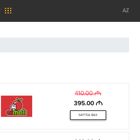
r
AZ
M
410.00
M
395.00
SAYTDA BAX