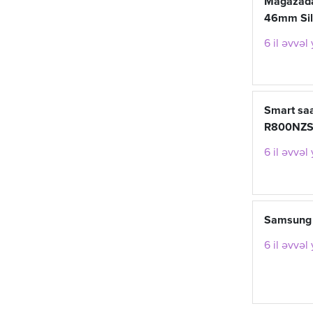
Mağazada
46mm Sil
6 il əvvəl
Smart sa
R800NZS
6 il əvvəl
Samsung 
6 il əvvəl