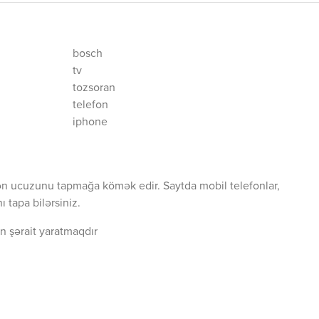
bosch
tv
tozsoran
telefon
iphone
ən ucuzunu tapmağa kömək edir. Saytda mobil telefonlar,
 tapa bilərsiniz.
n şərait yaratmaqdır