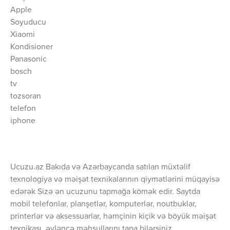
Apple
Soyuducu
Xiaomi
Kondisioner
Panasonic
bosch
tv
tozsoran
telefon
iphone
Ucuzu.az Bakıda və Azərbaycanda satılan müxtəlif
texnologiya və məişət texnikalarının qiymətlərini müqayisə
edərək Sizə ən ucuzunu tapmağa kömək edir. Saytda
mobil telefonlar, planşetlər, komputerlər, noutbuklar,
printerlər və aksessuarlar, həmçinin kiçik və böyük məişət
texnikası, əyləncə məhsullarını tapa bilərsiniz.