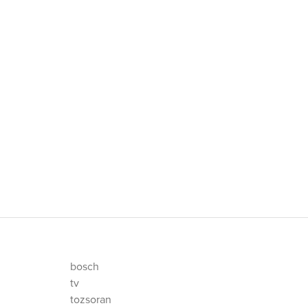
bosch
tv
tozsoran