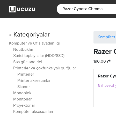
« Kateqoriyalar
Kompüter 
Kompüter və Ofis avadanlığı
Noutbuklar
Razer
Xarici toplayıcılar (HDD/SSD)
M
190.00
Səs gücləndirici
Printerlər və çoxfunksiyalı qurğular
Printerlər
Razer Cy
Printer aksesuarları
6 il əvvəl
Skaner
Monoblok
Monitorlar
Proyektorlar
Kompüter aksesuarları