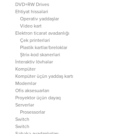
DVD+RW Drives
Ehtiyat hissələri
Operativ yaddaşlar
Video kart
Elektron ticarət avadanlığı
Çek printerləri
Plastik kartlar/breloklar
Ştrix-kod skanerləri
İnteraktiv lövhələr
Kompüter
Kompüter üçün yaddaş kartı
Modemlər
Ofis aksesuarları
Proyektor üçün dayaq
Serverlər
Prosessorlar
Switch
Switch