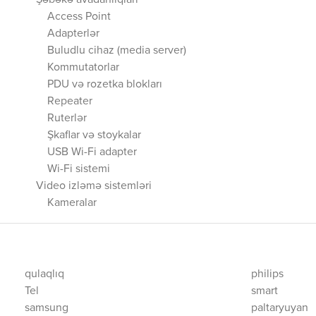
Şəbəkə avadanlıqları
Access Point
Adapterlər
Buludlu cihaz (media server)
Kommutatorlar
PDU və rozetka blokları
Repeater
Ruterlər
Şkaflar və stoykalar
USB Wi-Fi adapter
Wi-Fi sistemi
Video izləmə sistemləri
Kameralar
qulaqlıq
philips
Tel
smart
samsung
paltaryuyan