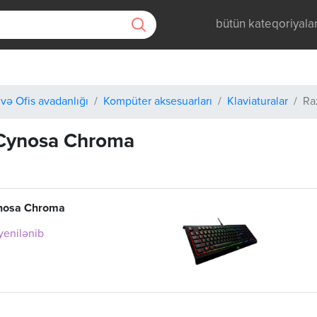
bütün kateqoriyala
və Ofis avadanlığı
Kompüter aksesuarları
Klaviaturalar
Ra
 Cynosa Chroma
nosa Chroma
 yenilənib