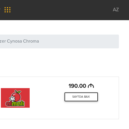
r
AZ
zer Cynosa Chroma
M
190.00
SAYTDA BAX