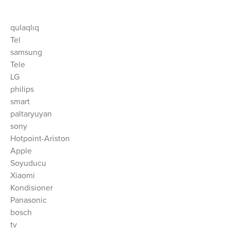
qulaqlıq
Tel
samsung
Tele
LG
philips
smart
paltaryuyan
sony
Hotpoint-Ariston
Apple
Soyuducu
Xiaomi
Kondisioner
Panasonic
bosch
tv