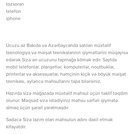
tozsoran
telefon
iphone
Ucuzu.az Bakıda və Azərbaycanda satılan müxtəlif
texnologiya və məişət texnikalarının qiymətlərini müqayisə
edərək Sizə ən ucuzunu tapmağa kömək edir. Saytda
mobil telefonlar, planşetlər, komputerlər, noutbuklar,
printerlər və aksessuarlar, həmçinin kiçik və böyük məişət
texnikası, əyləncə məhsullarını tapa bilərsiniz.
Hazırda sizə mağazada müxtəlif məhsul üçün təklif təqdim
olunur. Məqsəd sizə istədiyiniz məhsu sərfəli qiymətə
almaq üçün şərait yaratmaqdır
Sadəcə Sizə lazım olan məhsulun adını daxil etmək
kifayətdir.