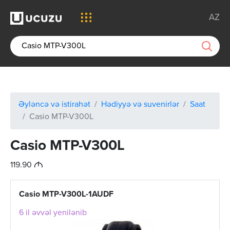
AZ
Əyləncə və istirahət
Hədiyyə və suvenirlər
Saat
Casio MTP-V300L
Casio MTP-V300L
M
119.90
Casio MTP-V300L-1AUDF
6 il əvvəl yenilənib