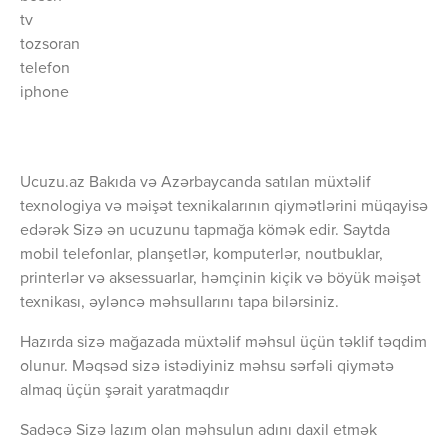
tv
tozsoran
telefon
iphone
Ucuzu.az Bakıda və Azərbaycanda satılan müxtəlif
texnologiya və məişət texnikalarının qiymətlərini müqayisə
edərək Sizə ən ucuzunu tapmağa kömək edir. Saytda
mobil telefonlar, planşetlər, komputerlər, noutbuklar,
printerlər və aksessuarlar, həmçinin kiçik və böyük məişət
texnikası, əyləncə məhsullarını tapa bilərsiniz.
Hazırda sizə mağazada müxtəlif məhsul üçün təklif təqdim
olunur. Məqsəd sizə istədiyiniz məhsu sərfəli qiymətə
almaq üçün şərait yaratmaqdır
Sadəcə Sizə lazım olan məhsulun adını daxil etmək