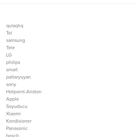
qulaqlıq
Tel
samsung
Tele
LG
philips
smart
paltaryuyan
sony
Hotpoint-Ariston
Apple
Soyuducu
Xiaomi
Kondisioner
Panasonic
bosch