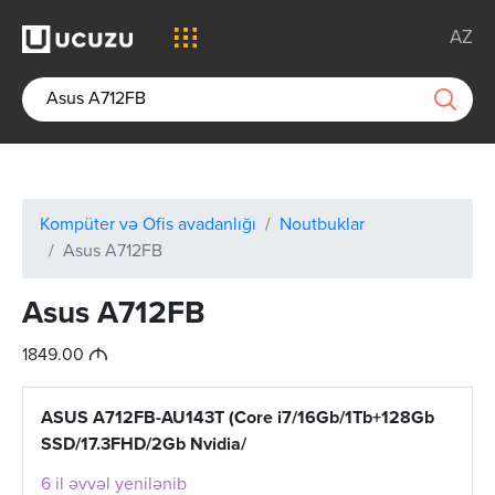
AZ
Kompüter və Ofis avadanlığı
Noutbuklar
Asus A712FB
Asus A712FB
M
1849.00
ASUS A712FB-AU143T (Core i7/16Gb/1Tb+128Gb
SSD/17.3FHD/2Gb Nvidia/
6 il əvvəl yenilənib