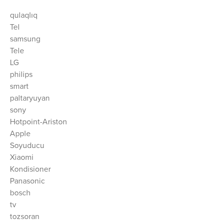
qulaqlıq
Tel
samsung
Tele
LG
philips
smart
paltaryuyan
sony
Hotpoint-Ariston
Apple
Soyuducu
Xiaomi
Kondisioner
Panasonic
bosch
tv
tozsoran