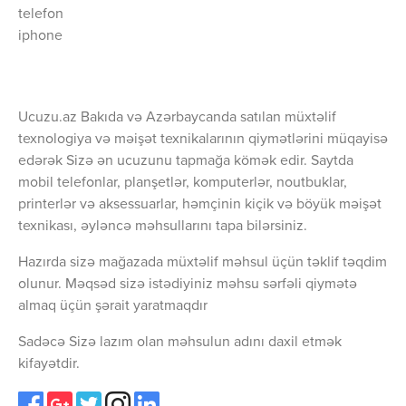
telefon
iphone
Ucuzu.az Bakıda və Azərbaycanda satılan müxtəlif
texnologiya və məişət texnikalarının qiymətlərini müqayisə
edərək Sizə ən ucuzunu tapmağa kömək edir. Saytda
mobil telefonlar, planşetlər, komputerlər, noutbuklar,
printerlər və aksessuarlar, həmçinin kiçik və böyük məişət
texnikası, əyləncə məhsullarını tapa bilərsiniz.
Hazırda sizə mağazada müxtəlif məhsul üçün təklif təqdim
olunur. Məqsəd sizə istədiyiniz məhsu sərfəli qiymətə
almaq üçün şərait yaratmaqdır
Sadəcə Sizə lazım olan məhsulun adını daxil etmək
kifayətdir.