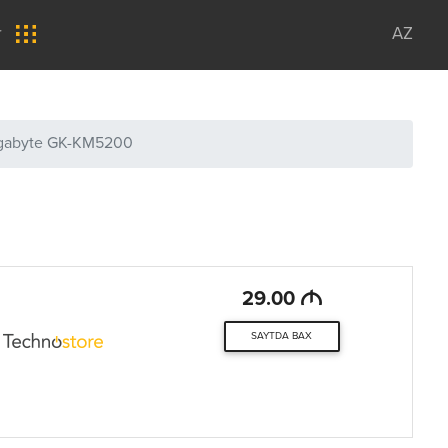
r
AZ
gabyte GK-KM5200
M
29.00
SAYTDA BAX