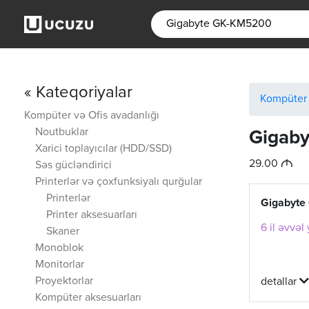
« Kateqoriyalar
Kompüter 
Kompüter və Ofis avadanlığı
Noutbuklar
Gigab
Xarici toplayıcılar (HDD/SSD)
M
29.00
Səs gücləndirici
Printerlər və çoxfunksiyalı qurğular
Printerlər
Gigabyt
Printer aksesuarları
6 il əvvəl
Skaner
Monoblok
Monitorlar
Proyektorlar
detallar
Kompüter aksesuarları