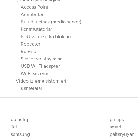
Şəbəkə avadanlıqları
Access Point
Adapterlər
Buludlu cihaz (media server)
Kommutatorlar
PDU və rozetka blokları
Repeater
Ruterlər
Şkaflar və stoykalar
USB Wi-Fi adapter
Wi-Fi sistemi
Video izləmə sistemləri
Kameralar
qulaqlıq
philips
Tel
smart
samsung
paltaryuyan