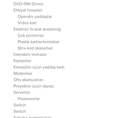
DVD+RW Drives
Ehtiyat hissələri
Operativ yaddaşlar
Video kart
Elektron ticarət avadanlığı
Çek printerləri
Plastik kartlar/breloklar
Ştrix-kod skanerləri
İnteraktiv lövhələr
Kompüter
Kompüter üçün yaddaş kartı
Modemlər
Ofis aksesuarları
Proyektor üçün dayaq
Serverlər
Prosessorlar
Switch
Switch