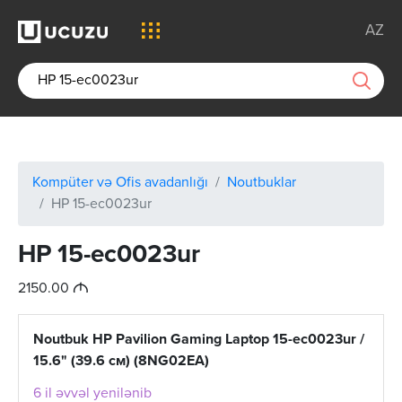
AZ
Kompüter və Ofis avadanlığı
Noutbuklar
HP 15-ec0023ur
HP 15-ec0023ur
M
2150.00
Noutbuk HP Pavilion Gaming Laptop 15-ec0023ur /
15.6" (39.6 см) (8NG02EA)
6 il əvvəl yenilənib