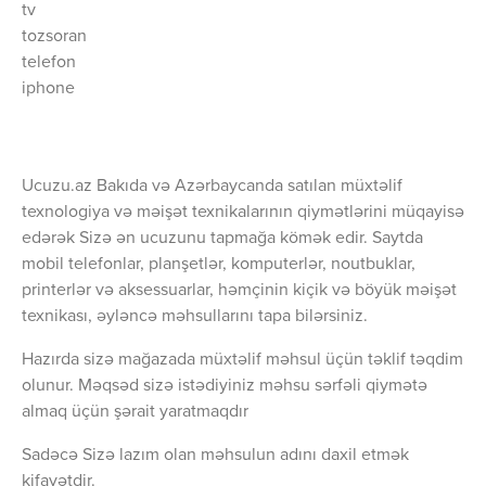
tv
tozsoran
telefon
iphone
Ucuzu.az Bakıda və Azərbaycanda satılan müxtəlif
texnologiya və məişət texnikalarının qiymətlərini müqayisə
edərək Sizə ən ucuzunu tapmağa kömək edir. Saytda
mobil telefonlar, planşetlər, komputerlər, noutbuklar,
printerlər və aksessuarlar, həmçinin kiçik və böyük məişət
texnikası, əyləncə məhsullarını tapa bilərsiniz.
Hazırda sizə mağazada müxtəlif məhsul üçün təklif təqdim
olunur. Məqsəd sizə istədiyiniz məhsu sərfəli qiymətə
almaq üçün şərait yaratmaqdır
Sadəcə Sizə lazım olan məhsulun adını daxil etmək
kifayətdir.