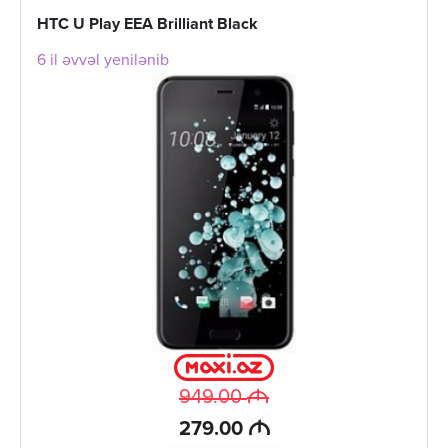
HTC U Play EEA Brilliant Black
6 il əvvəl yenilənib
M
949.00
M
279.00