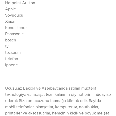
Hotpoint-Ariston
Apple
Soyuducu
Xiaomi
Kondisioner
Panasonic
bosch
tv
tozsoran
telefon
iphone
Ucuzu.az Bakıda və Azərbaycanda satılan müxtəlif
texnologiya və məişət texnikalarının qiymətlərini müqayisə
edərək Sizə ən ucuzunu tapmağa kömək edir. Saytda
mobil telefonlar, planşetlər, komputerlər, noutbuklar,
printerlər və aksessuarlar, həmçinin kiçik və böyük məişət