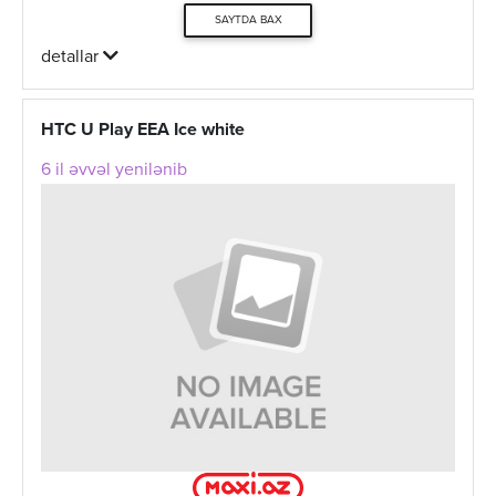
SAYTDA BAX
detallar
HTC U Play EEA Ice white
6 il əvvəl yenilənib