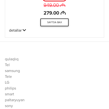
M
949.00
M
279.00
SAYTDA BAX
detallar
qulaqlıq
Tel
samsung
Tele
LG
philips
smart
paltaryuyan
sony