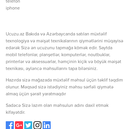
telefon
iphone
Ucuzu.az Bakıda və Azərbaycanda satılan müxtəlif
texnologiya və məişət texnikalarının qiymətlərini müqayisə
edərək Sizə ən ucuzunu tapmağa kömək edir. Saytda
mobil telefonlar, planşetlər, komputerlər, noutbuklar,
printerlər və aksessuarlar, həmçinin kiçik və böyük məişət
texnikası, əyləncə məhsullarını tapa bilərsiniz.
Hazırda sizə mağazada müxtəlif məhsul üçün təklif təqdim
olunur. Məqsəd sizə istədiyiniz məhsu sərfəli qiymətə
almaq üçün şərait yaratmaqdır
Sadəcə Sizə lazım olan məhsulun adını daxil etmək
kifayətdir.