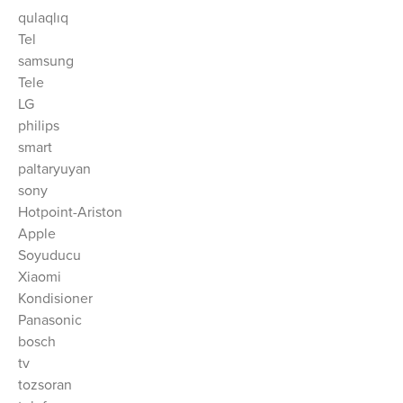
qulaqlıq
Tel
samsung
Tele
LG
philips
smart
paltaryuyan
sony
Hotpoint-Ariston
Apple
Soyuducu
Xiaomi
Kondisioner
Panasonic
bosch
tv
tozsoran